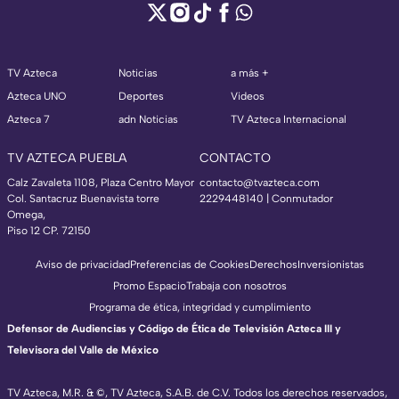
TV Azteca
Noticias
a más +
Azteca UNO
Deportes
Videos
Azteca 7
adn Noticias
TV Azteca Internacional
TV AZTECA PUEBLA
CONTACTO
Calz Zavaleta 1108, Plaza Centro Mayor
contacto@tvazteca.com
Col. Santacruz Buenavista torre
2229448140 | Conmutador
Omega,
Piso 12 CP. 72150
Aviso de privacidad
Preferencias de Cookies
Derechos
Inversionistas
Promo Espacio
Trabaja con nosotros
Programa de ética, integridad y cumplimiento
Defensor de Audiencias y Código de Ética de Televisión Azteca III y
Televisora del Valle de México
TV Azteca, M.R. & ©, TV Azteca, S.A.B. de C.V. Todos los derechos reservados,