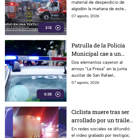
material de desperdicio de
Real a Manzanilla,
algodón la mañana de este
Puebla
viernes cerca del Bulevar 18 de
07 agosto, 2026
Noviembre; no se reportan
2:12
lesionados.
Patrulla de la Policía
Municipal cae a un
arroyo durante
Dos elementos cayeron al
arroyo “La Presa” en la junta
persecución en San
auxiliar de San Rafael
Martín Texmelucan
Tlanalapan tras perseguir a
07 agosto, 2026
sujetos armados; ambos
0:35
resultaron sin lesiones de
gravedad.
Ciclista muere tras ser
arrollado por un tráiler
en el Bulevar Socorro
En redes sociales se difundió
el video grabado por testigos;
Romero en Tehuacán