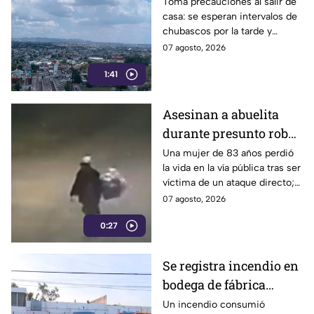
2026: Pronóstico de
Toma precauciones al salir de
casa: se esperan intervalos de
temperaturas y
chubascos por la tarde y
probabilidad de lluvias
ambiente fresco en la zona
07 agosto, 2026
metropolitana de Puebla.
1:41
Asesinan a abuelita
durante presunto robo
en la colonia 21 de
Una mujer de 83 años perdió
la vida en la vía pública tras ser
Marzo, en Amozoc
víctima de un ataque directo;
la Fiscalía investiga los hechos.
07 agosto, 2026
0:27
Se registra incendio en
bodega de fábrica
textilera en el Camino
Un incendio consumió