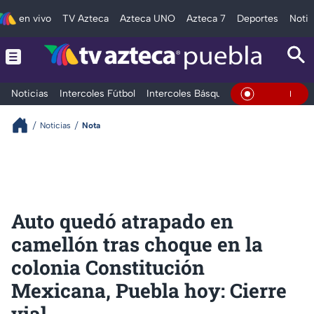
en vivo
TV Azteca
Azteca UNO
Azteca 7
Deportes
Notic
Noticias
Intercoles Fútbol
Intercoles Básquetbol
Deportes
T
En Vivo
Noticias
Nota
Auto quedó atrapado en
camellón tras choque en la
colonia Constitución
Mexicana, Puebla hoy: Cierre
vial