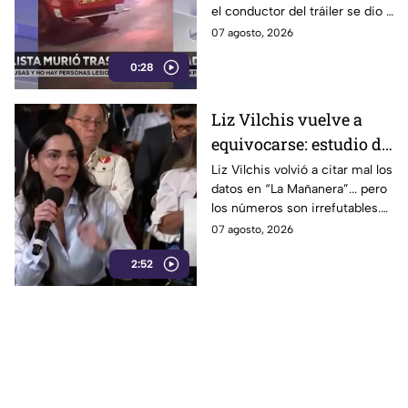
el conductor del tráiler se dio a
la fuga tras el percance en
07 agosto, 2026
Tehuacán.
0:28
Liz Vilchis vuelve a
equivocarse: estudio de
Reuters confirma que
Liz Vilchis volvió a citar mal los
datos en “La Mañanera”... pero
TV Azteca es el medio
los números son irrefutables.
tradicional con mayor
El estudio internacional de
07 agosto, 2026
alcance y credibilidad
Reuters lo confirma: TV Azteca
en México
2:52
es el medio tradicional con
mayor alcance y credibilidad
de México. Contra la
evidencia, nadie puede.