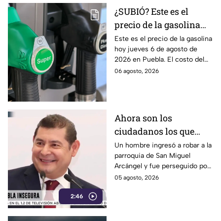
¿SUBIÓ? Este es el
precio de la gasolina
Puebla hoy jueves 6 de
Este es el precio de la gasolina
hoy jueves 6 de agosto de
agosto de 2026
2026 en Puebla. El costo del
combustible cambia todos los
06 agosto, 2026
días, checa la actualización.
Ahora son los
ciudadanos los que
detienen a los
Un hombre ingresó a robar a la
parroquia de San Miguel
delincuentes: feligreses
Arcángel y fue perseguido por
detienen a presunto
los propios feligreses, quienes
05 agosto, 2026
ladrón ante la
lograron detenerlo antes de
inseguridad en la
2:46
entregarlo a la policía. Vecinos
denuncian que los robos son
Puebla de Alejandro
constantes y acusan falta de