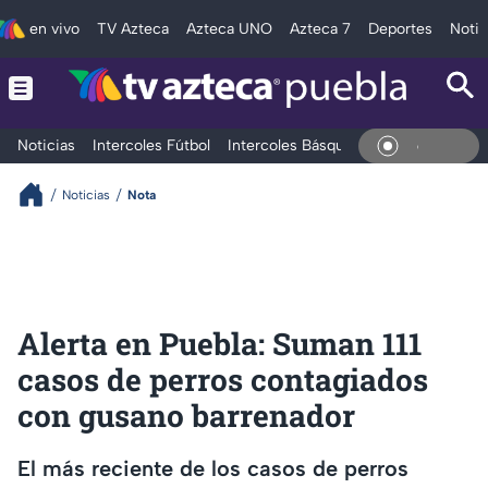
en vivo
TV Azteca
Azteca UNO
Azteca 7
Deportes
Notic
Noticias
Intercoles Fútbol
Intercoles Básquetbol
Deportes
T
En Vivo
Noticias
Nota
Alerta en Puebla: Suman 111
casos de perros contagiados
con gusano barrenador
El más reciente de los casos de perros