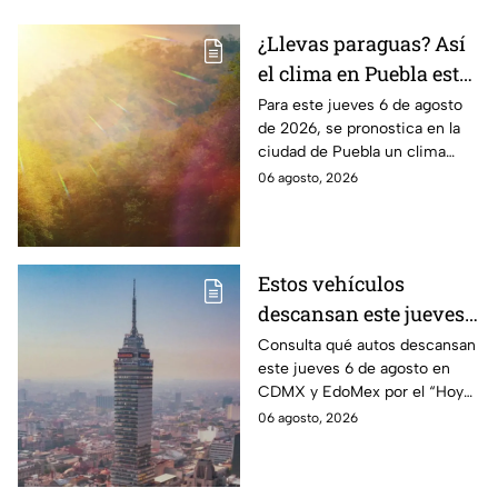
¿Llevas paraguas? Así
el clima en Puebla este
jueves 6 de agosto de
Para este jueves 6 de agosto
de 2026, se pronostica en la
2026
ciudad de Puebla un clima
cálido con bajas probabilidades
06 agosto, 2026
de lluvias ligeras durante la
tarde.
Estos vehículos
descansan este jueves 6
de agosto en CDMX y
Consulta qué autos descansan
este jueves 6 de agosto en
EdoMex como parte del
CDMX y EdoMex por el “Hoy
Hoy No Circula
No Circula"; evita multas y el
06 agosto, 2026
envío de tu vehículo al
corralón.