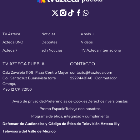
TV Azteca
Noticias
a más +
Azteca UNO
Deportes
Videos
Azteca 7
adn Noticias
TV Azteca Internacional
TV AZTECA PUEBLA
CONTACTO
Calz Zavaleta 1108, Plaza Centro Mayor
contacto@tvazteca.com
Col. Santacruz Buenavista torre
2229448140 | Conmutador
Omega,
Piso 12 CP. 72150
Aviso de privacidad
Preferencias de Cookies
Derechos
Inversionistas
Promo Espacio
Trabaja con nosotros
Programa de ética, integridad y cumplimiento
Defensor de Audiencias y Código de Ética de Televisión Azteca III y
Televisora del Valle de México