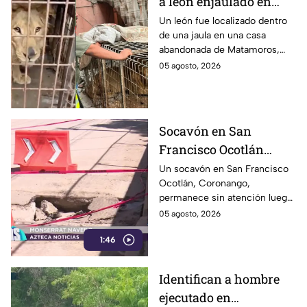
a león enjaulado en
casa abandonada en
Un león fue localizado dentro
de una jaula en una casa
Matamoros,
abandonada de Matamoros,
Tamaulipas
Tamaulipas. El hallazgo
05 agosto, 2026
movilizó a equipos de rescate
durante varias horas.
Socavón en San
Francisco Ocotlán
permanece abierto tras
Un socavón en San Francisco
Ocotlán, Coronango,
lluvias
permanece sin atención luego
de formarse hace más de 15
05 agosto, 2026
días en una zona cercana a una
1:46
escuela, representando un
riesgo para peatones y
automovilistas
Identifican a hombre
ejecutado en