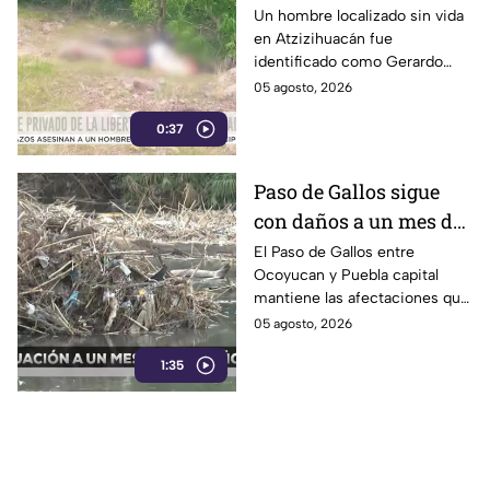
Atzizihuacán; fue
Un hombre localizado sin vida
en Atzizihuacán fue
privado de la libertad
identificado como Gerardo
“N”, de 27 años, quien
05 agosto, 2026
presuntamente fue privado de
0:37
la libertad junto con su
padrastro, quien continúa
desaparecido.
Paso de Gallos sigue
con daños a un mes de
afectaciones por
El Paso de Gallos entre
Ocoyucan y Puebla capital
lluvias
mantiene las afectaciones que
dejó el aumento del nivel del
05 agosto, 2026
río Atoyac durante las lluvias
1:35
de julio, mientras habitantes
continúan cruzando con
temor.