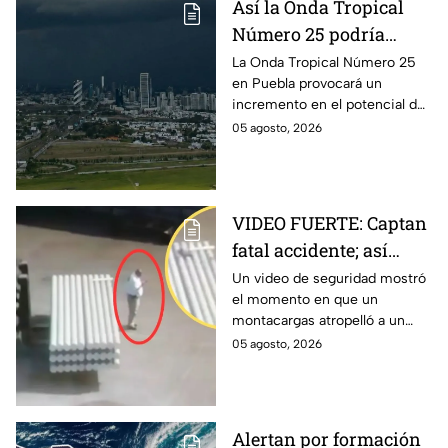
Armenta
Así la Onda Tropical
vigilancia.
Número 25 podría
generar tormentas en
La Onda Tropical Número 25
en Puebla provocará un
Puebla: Pronóstico de
incremento en el potencial de
lluvias y riesgos
lluvias en los próximos días,
05 agosto, 2026
tormentas eléctricas y posible
caída de granizo.
VIDEO FUERTE: Captan
fatal accidente; así
montacargas atropelló
Un video de seguridad mostró
el momento en que un
a trabajador distraído
montacargas atropelló a un
en su celular
trabajador dentro de una planta
05 agosto, 2026
metalúrgica en China. Así
ocurrió el accidente.
Alertan por formación