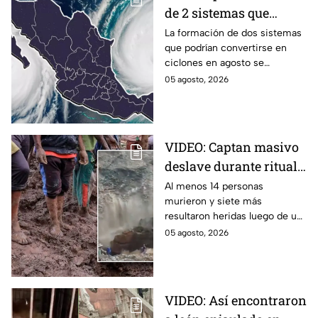
de 2 sistemas que
podrían convertirse en
La formación de dos sistemas
que podrían convertirse en
ciclones en agosto:
ciclones en agosto se
¿Qué riesgo
mantienen bajo vigilancia en el
05 agosto, 2026
representan?
océano Pacífico por su
potencial de desarrollo.
VIDEO: Captan masivo
deslave durante ritual
religioso; dejó 23
Al menos 14 personas
murieron y siete más
peregrinos sin vida en
resultaron heridas luego de un
monasterio de Etiopía
deslave durante un ritual
05 agosto, 2026
religioso en un monasterio del
norte de Etiopía.
VIDEO: Así encontraron