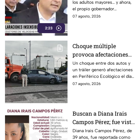
los adultos mayores… y ahora,
Alejandro Armenta se
el propio gobernador
disculpa “a modo” por
morenista Alejandro Armenta
07 agosto, 2026
sus insensibles dichos
tropieza con sus palabras al
sobre Huixcolotla,
2:23
comparar el mal estado de las
calles de Huixcolotla con los
repitiendo el guión de
cráteres dejados por la guerra
las también morenistas
Choque múltiple
en Palestina. Tras la polémica y
Nayeli Salvatori y
provoca afectaciones
el rechazo, el mandatario tuvo
que salir a pedir disculpas…
Grace Palomares
en Periférico Ecológico
Un choque entre dos autos y
pero la pregunta es: ¿Basta
un tráiler generó afectaciones
hoy viernes
con decir “me equivoqué”
en Periférico Ecológico el día
cada vez que una declaración
de hoy, con dirección a la 24
07 agosto, 2026
genera indignación?
Sur, en la ciudad de Puebla.
Buscan a Diana Irais
Campos Pérez; fue vista
por última vez en la
Diana Irais Campos Pérez, de
39 años, fue reportada como
ciudad de Puebla