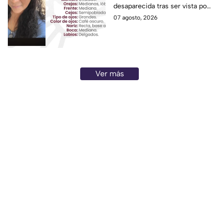
desaparecida tras ser vista por
última vez el 6 de agosto en
07 agosto, 2026
Puebla.
Ver más