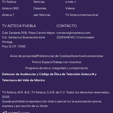
TV Azteca
Noticias
a más +
Azteca UNO
Deportes
Videos
Azteca 7
adn Noticias
TV Azteca Internacional
TV AZTECA PUEBLA
CONTACTO
Calz Zavaleta 1108, Plaza Centro Mayor
contacto@tvazteca.com
Col. Santacruz Buenavista torre
2229448140 | Conmutador
Omega,
Piso 12 CP. 72150
Aviso de privacidad
Preferencias de Cookies
Derechos
Inversionistas
Promo Espacio
Trabaja con nosotros
Programa de ética, integridad y cumplimiento
Defensor de Audiencias y Código de Ética de Televisión Azteca III y
Televisora del Valle de México
TV Azteca, M.R. & ©, TV Azteca, S.A.B. de C.V. Todos los derechos reservados,
2025.
Queda prohibida la reproducción total o parcial sin la autorización previa,
expresa y por escrito de su titular.