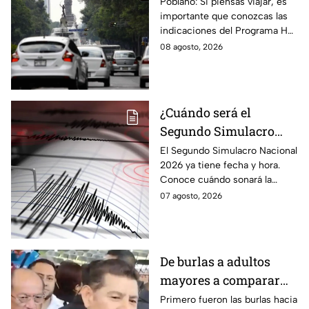
2026: ¿Qué autos no
Poblano: Si piensas viajar, es
importante que conozcas las
transitan en la CDMX y
indicaciones del Programa Hoy
EdoMex?
No Circula HOY sábado 8 de
08 agosto, 2026
agosto de 2026 en la CDMX y
EdoMex.
¿Cuándo será el
Segundo Simulacro
Nacional 2026? A esta
El Segundo Simulacro Nacional
2026 ya tiene fecha y hora.
hora sonará la alerta
Conoce cuándo sonará la
sísmica
alerta sísmica y qué ocurrirá
07 agosto, 2026
con los celulares.
De burlas a adultos
mayores a comparar
Puebla con Palestina:
Primero fueron las burlas hacia