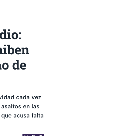
dio:
hiben
no de
ividad cada vez
 asaltos en las
 que acusa falta