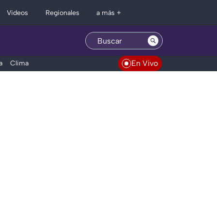
Regionales
Videos
a más +
En Vivo
a
Clima