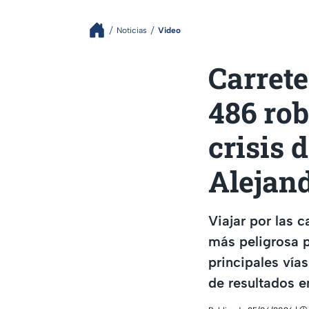
Noticias
Video
Carrete
486 rob
crisis 
Alejan
Viajar por las 
más peligrosa p
principales vía
de resultados e