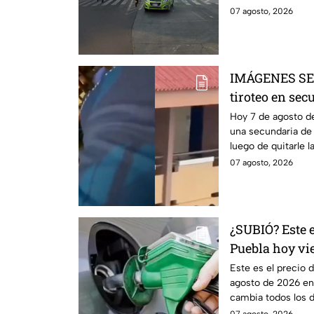
07 agosto, 2026
IMÁGENES SEN
tiroteo en sec
varias víctim
Hoy 7 de agosto d
una secundaria de 
luego de quitarle l
07 agosto, 2026
¿SUBIÓ? Este e
Puebla hoy vi
Este es el precio d
agosto de 2026 en 
cambia todos los dí