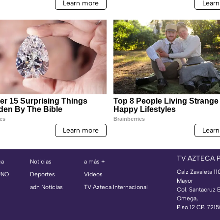
TV AZTECA 
ca
Noticias
a más +
Calz Zavaleta 11
UNO
Deportes
Videos
Mayor
adn Noticias
TV Azteca Internacional
Col. Santacruz 
Omega,
Piso 12 CP. 721