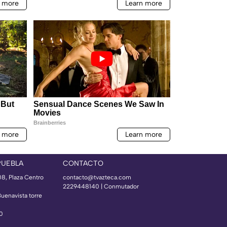
PUEBLA
CONTACTO
08, Plaza Centro
contacto@tvazteca.com
2229448140 | Conmutador
Buenavista torre
50