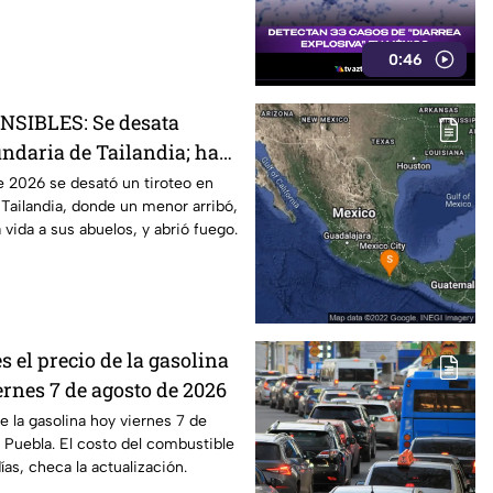
0:46
SIBLES: Se desata
undaria de Tailandia; hay
as y lesionados
e 2026 se desató un tiroteo en
Tailandia, donde un menor arribó,
a vida a sus abuelos, y abrió fuego.
s el precio de la gasolina
ernes 7 de agosto de 2026
e la gasolina hoy viernes 7 de
Puebla. El costo del combustible
as, checa la actualización.