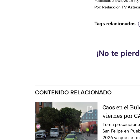
Publicado 25/06/2026 | 🕑
Por:
Redacción TV Azteca
Tags relacionados
¡No te pier
CONTENIDO RELACIONADO
Caos en el Bu
viernes por 
refresqueros
Toma precauciones 
San Felipe en Pueb
2026 ya que se rep