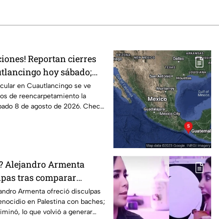
iones! Reportan cierres
utlancingo hoy sábado;
icular en Cuautlancingo se ve
jos de reencarpetamiento la
bado 8 de agosto de 2026. Checa
ó? Alejandro Armenta
lpas tras comparar
estino con baches;
andro Armenta ofreció disculpas
enocidio en Palestina con baches;
iminó, lo que volvió a generar