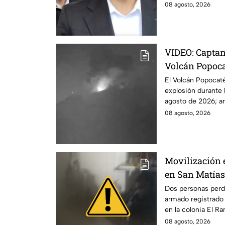
críticas.
08 agosto, 2026
VIDEO: Capta
Volcán Popoca
El Volcán Popocatép
explosión durante
agosto de 2026; ar
caliente.
08 agosto, 2026
Movilización 
en San Matías
reportan dos 
Dos personas perdi
armado registrado
en la colonia El R
Puebla.
08 agosto, 2026