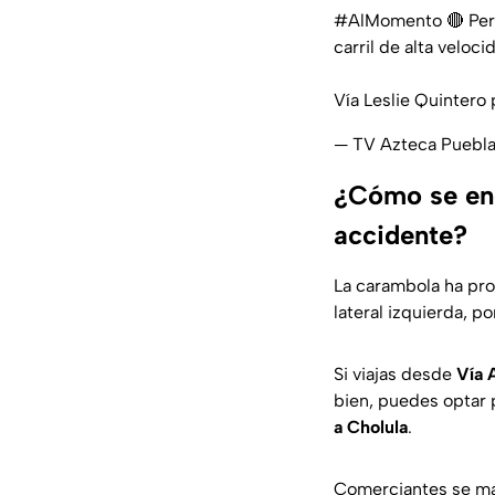
#AlMomento
🔴 Per
carril de alta velo
Vía Leslie Quintero
— TV Azteca Puebl
¿Cómo se encu
accidente?
La carambola ha prov
lateral izquierda, po
Si viajas desde
Vía 
bien, puedes optar 
a Cholula
.
Comerciantes se ma