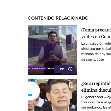
CONTENIDO RELACIONADO
¡Toma precauc
viales en Cua
vías alternas
La circulación veh
afectada por traba
mañana de hoy sá
los detalles.
08 agosto, 2026
1:15
¿Se arrepinti
elimina discu
genocidio pal
El gobernador Alej
tras comparar el g
Morena calla
sin embargo, las el