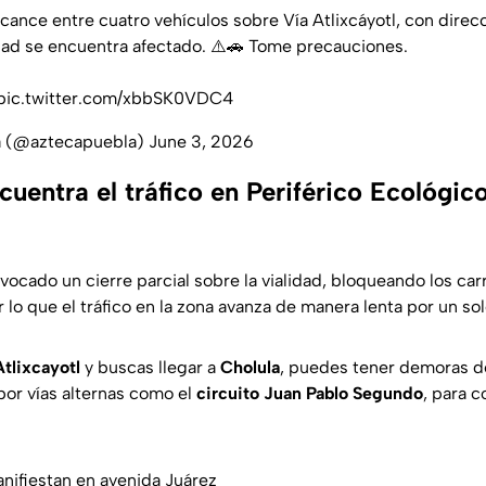
cance entre cuatro vehículos sobre Vía Atlixcáyotl, con direcc
cidad se encuentra afectado. ⚠️🚗 Tome precauciones.
pic.twitter.com/xbbSK0VDC4
a (@aztecapuebla)
June 3, 2026
entra el tráfico en Periférico Ecológico
ocado un cierre parcial sobre la vialidad, bloqueando los carr
r lo que el tráfico en la zona avanza de manera lenta por un solo
Atlixcayotl
y buscas llegar a
Cholula
, puedes tener demoras d
por vías alternas como el
circuito Juan Pablo Segundo
, para 
nifiestan en avenida Juárez