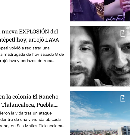
n nueva EXPLOSIÓN del
tépetl hoy; arrojó LAVA
etl volvió a registrar una
 la madrugada de hoy sábado 8 de
rojó lava y pedazos de roca
en la colonia El Rancho,
 Tlalancaleca, Puebla;
personas sin vida
eron la vida tras un ataque
 dentro de una vivienda ubicada
ancho, en San Matías Tlalancaleca,