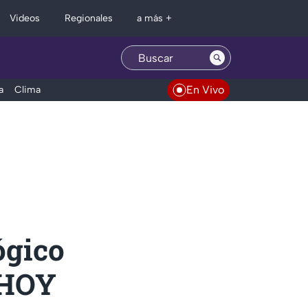
Regionales
Videos
a más +
En Vivo
a
Clima
ógico
 HOY