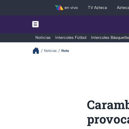
en vivo
TV Azteca
Aztec
Noticias
Intercoles Fútbol
Intercoles Básquetbo
Noticias
Nota
Carambo
provoc