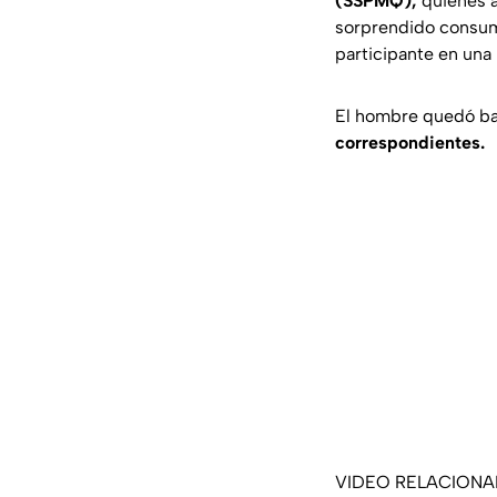
(SSPMQ),
quienes a
sorprendido consumi
participante en una 
El hombre quedó baj
correspondientes.
VIDEO RELACION