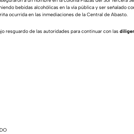
seguraron a un hombre en la colonia Plazas del Sol Tercera Se
endo bebidas alcohólicas en la vía pública y ser señalado c
riña ocurrida en las inmediaciones de la Central de Abasto.
o resguardo de las autoridades para continuar con las
dilige
ADO