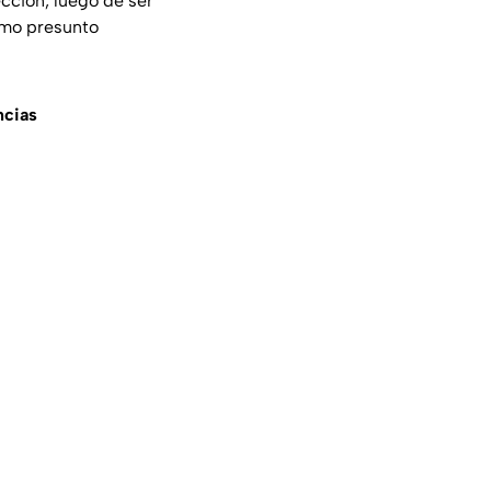
cción, luego de ser
omo presunto
ncias