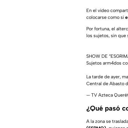
En el video compart
colocarse como si
e
Por fortuna, el alt
los sujetos, sin que
SHOW DE “ESGRIM
Sujetos arm4dos con
La tarde de ayer, ma
Central de Abasto d
— TV Azteca Queré
¿Qué pasó con
A la zona se trasla