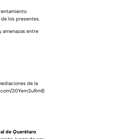
frentamiento
 de los presentes.
 y amenazas entre
mediaciones de la
er.com/30Yem3uRmB
pal de Querétaro