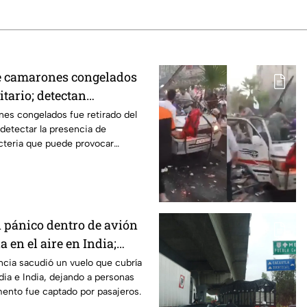
de camarones congelados
itario; detectan
n España
es congelados fue retirado del
detectar la presencia de
cteria que puede provocar
rointestinales tras su consumo.
 pánico dentro de avión
a en el aire en India;
asajeros lesionados
ncia sacudió un vuelo que cubría
ndia e India, dejando a personas
ento fue captado por pasajeros.