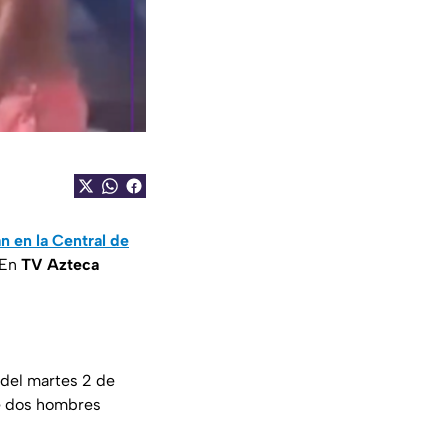
n en la Central de
 En
TV Azteca
 del martes 2 de
e dos hombres