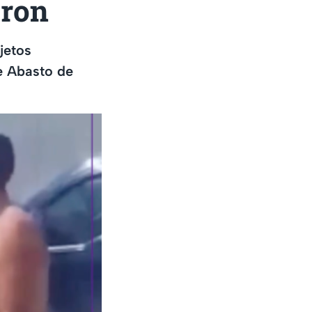
aron
jetos
e Abasto de