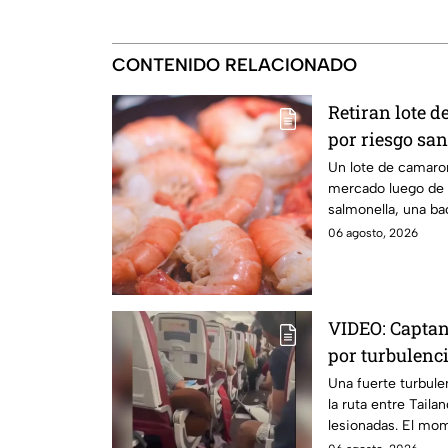
CONTENIDO RELACIONADO
Retiran lote 
por riesgo san
salmonella e
Un lote de camaron
mercado luego de 
salmonella, una ba
enfermedades gast
06 agosto, 2026
VIDEO: Captan
por turbulenci
reportan 17 p
Una fuerte turbule
la ruta entre Taila
lesionadas. El mom