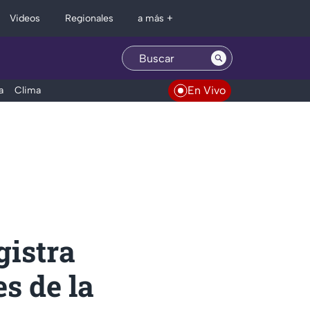
Regionales
Videos
a más +
En Vivo
a
Clima
istra
s de la