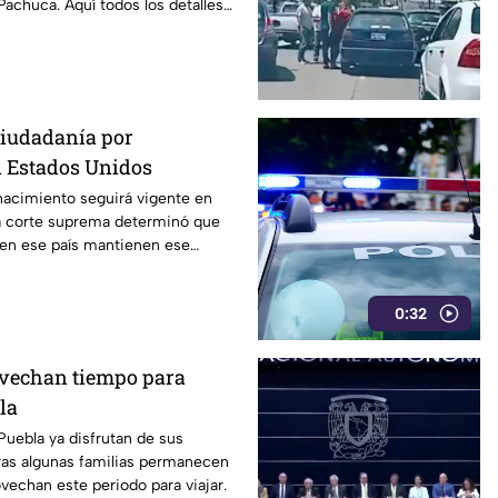
achuca. Aquí todos los detalles
iudadanía por
 Estados Unidos
nacimiento seguirá vigente en
a corte suprema determinó que
 en ese país mantienen ese
0:32
ovechan tiempo para
la
Puebla ya disfrutan de sus
ras algunas familias permanecen
ovechan este periodo para viajar.