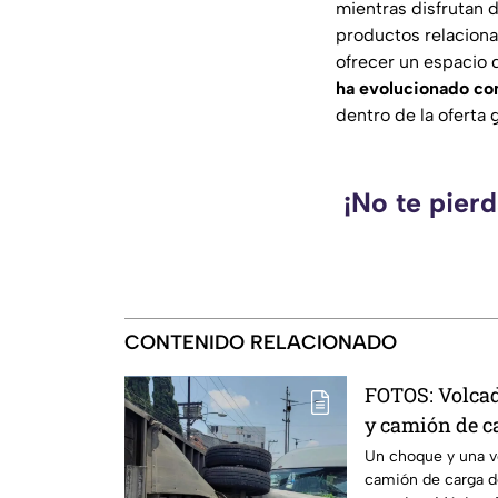
mientras disfrutan 
productos relacionad
ofrecer un espacio 
ha evolucionado con
dentro de la oferta
¡No te pier
CONTENIDO RELACIONADO
FOTOS: Volcad
y camión de ca
México-Pachuc
Un choque y una v
camión de carga de