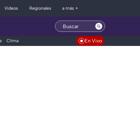
Regionales
Videos
a más +
En Vivo
a
Clima