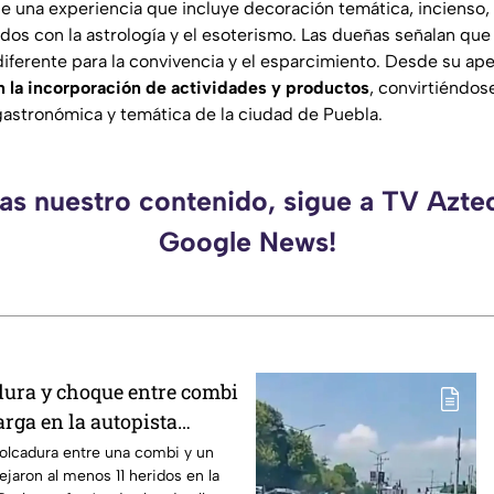
de una experiencia que incluye decoración temática, incienso, 
os con la astrología y el esoterismo. Las dueñas señalan que 
diferente para la convivencia y el esparcimiento. Desde su ape
 la incorporación de actividades y productos
, convirtiéndo
 gastronómica y temática de la ciudad de Puebla.
das nuestro contenido, sigue a TV Azte
Google News!
ura y choque entre combi
rga en la autopista
a deja 11 heridos
olcadura entre una combi y un
jaron al menos 11 heridos en la