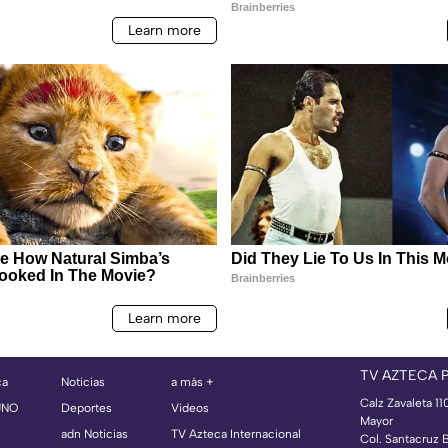
TV AZTECA 
ca
Noticias
a más +
Calz Zavaleta 11
UNO
Deportes
Videos
Mayor
adn Noticias
TV Azteca Internacional
Col. Santacruz 