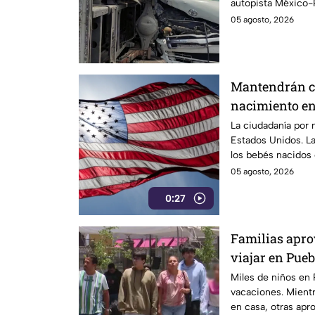
autopista México-P
del incidente.
05 agosto, 2026
Mantendrán c
nacimiento en
La ciudadanía por 
Estados Unidos. L
los bebés nacidos
derecho.
05 agosto, 2026
0:27
Familias apr
viajar en Pueb
Miles de niños en 
vacaciones. Mient
en casa, otras apr