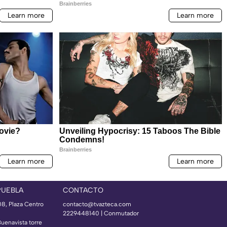
PUEBLA
CONTACTO
08, Plaza Centro
contacto@tvazteca.com
2229448140 | Conmutador
Buenavista torre