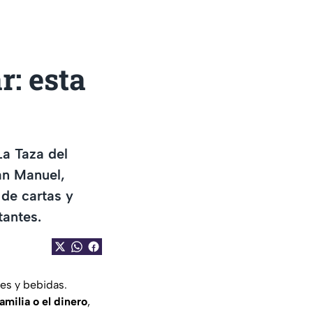
r: esta
La Taza del
an Manuel,
de cartas y
tantes.
res y bebidas.
amilia o el dinero
,