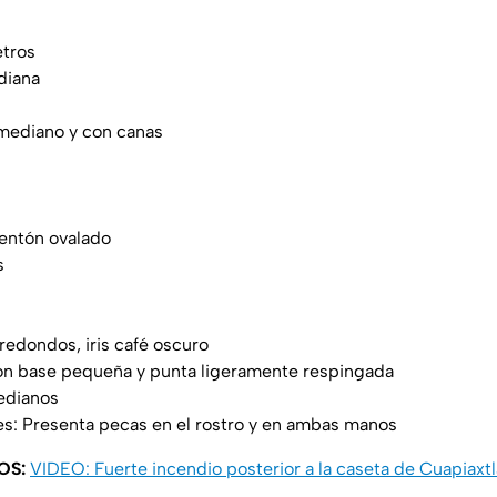
etros
diana
 mediano y con canas
mentón ovalado
s
redondos, iris café oscuro
con base pequeña y punta ligeramente respingada
edianos
es: Presenta pecas en el rostro y en ambas manos
OS:
VIDEO: Fuerte incendio posterior a la caseta de Cuapiaxtl