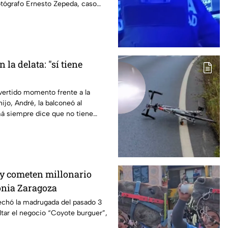
otógrafo Ernesto Zepeda, caso
2020 durante un incidente en
 la delata: "sí tiene
ivertido momento frente a la
ijo, André, la balconeó al
á siempre dice que no tiene
e”, provocando las risas de los
y cometen millonario
lonia Zaragoza
chó la madrugada del pasado 3
ltar el negocio “Coyote burguer”,