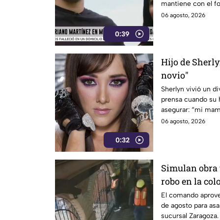
mantiene con el f
que se remonta a 
06 agosto, 2026
Cancún.
0:39
Hijo de Sherlyn
novio"
Sherlyn vivió un d
prensa cuando su h
asegurar: “mi mam
novio, pero sí tien
06 agosto, 2026
reporteros.
0:32
Simulan obra 
robo en la co
El comando aprove
de agosto para asa
sucursal Zaragoza.