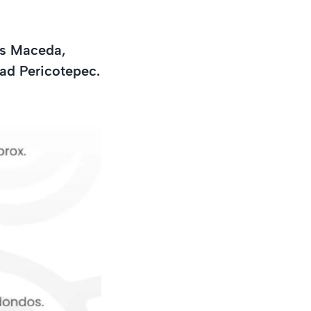
lís Maceda,
dad Pericotepec.