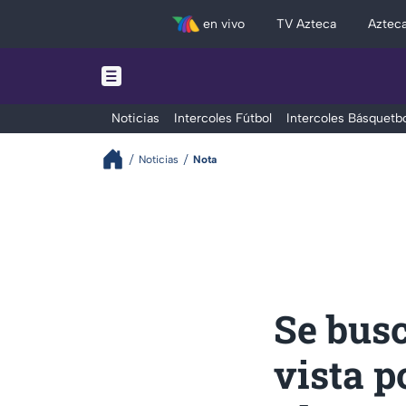
en vivo
TV Azteca
Aztec
Noticias
Intercoles Fútbol
Intercoles Básquetbo
Noticias
Nota
Se bus
vista p