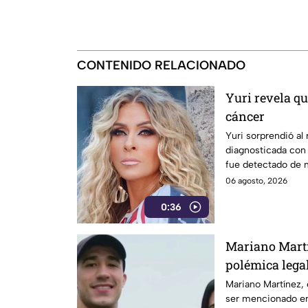
CONTENIDO RELACIONADO
Yuri revela qu
cáncer
Yuri sorprendió al
diagnosticada con 
fue detectado de m
cirugía. La cantan
06 agosto, 2026
cambió por complet
0:36
Mariano Mart
polémica lega
Mariano Martínez, e
ser mencionado en e