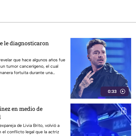
e le diagnosticaron
 revelar que hace algunos años fue
un tumor cancerígeno, el cual
anera fortuita durante una
te aseguró que el diagnóstico
o su forma de ver la vida.
0:33
ínez en medio de
l
xpareja de Livia Brito, volvió a
l conflicto legal que la actriz