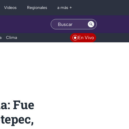
Regionales
Videos
a más +
En Vivo
a
Clima
a: Fue
tepec,