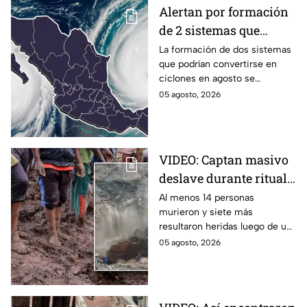
Alertan por formación
de 2 sistemas que
podrían convertirse en
La formación de dos sistemas
que podrían convertirse en
ciclones en agosto:
ciclones en agosto se
¿Qué riesgo
mantienen bajo vigilancia en el
05 agosto, 2026
representan?
océano Pacífico por su
potencial de desarrollo.
VIDEO: Captan masivo
deslave durante ritual
religioso; dejó 23
Al menos 14 personas
murieron y siete más
peregrinos sin vida en
resultaron heridas luego de un
monasterio de Etiopía
deslave durante un ritual
05 agosto, 2026
religioso en un monasterio del
norte de Etiopía.