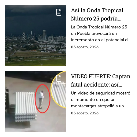
Puebla de Alejandro
constantes y acusan falta de
Armenta
Así la Onda Tropical
vigilancia.
Número 25 podría
generar tormentas en
La Onda Tropical Número 25
en Puebla provocará un
Puebla: Pronóstico de
incremento en el potencial de
lluvias y riesgos
lluvias en los próximos días,
05 agosto, 2026
tormentas eléctricas y posible
caída de granizo.
VIDEO FUERTE: Captan
fatal accidente; así
montacargas atropelló
Un video de seguridad mostró
el momento en que un
a trabajador distraído
montacargas atropelló a un
en su celular
trabajador dentro de una planta
05 agosto, 2026
metalúrgica en China. Así
ocurrió el accidente.