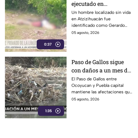
ejecutado en
Atzizihuacán; fue
Un hombre localizado sin vida
en Atzizihuacán fue
privado de la libertad
identificado como Gerardo
“N”, de 27 años, quien
05 agosto, 2026
presuntamente fue privado de
0:37
la libertad junto con su
padrastro, quien continúa
desaparecido.
Paso de Gallos sigue
con daños a un mes de
afectaciones por
El Paso de Gallos entre
Ocoyucan y Puebla capital
lluvias
mantiene las afectaciones que
dejó el aumento del nivel del
05 agosto, 2026
río Atoyac durante las lluvias
1:35
de julio, mientras habitantes
continúan cruzando con
temor.