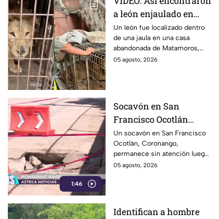
VIDEO: Así encontraron
a león enjaulado en
casa abandonada en
Un león fue localizado dentro
de una jaula en una casa
Matamoros,
abandonada de Matamoros,
Tamaulipas
Tamaulipas. El hallazgo
05 agosto, 2026
movilizó a equipos de rescate
durante varias horas.
Socavón en San
Francisco Ocotlán
permanece abierto tras
Un socavón en San Francisco
Ocotlán, Coronango,
lluvias
permanece sin atención luego
de formarse hace más de 15
05 agosto, 2026
días en una zona cercana a una
1:46
escuela, representando un
riesgo para peatones y
automovilistas
Identifican a hombre