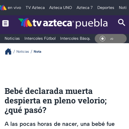
en vivo
TV Azteca
Azteca UNO
Azteca 7
Deportes
Notic
Noticias
Intercoles Fútbol
Intercoles Básquetbol
Deportes
T
En Vi
Noticias
Nota
Bebé declarada muerta
despierta en pleno velorio;
¿qué pasó?
A las pocas horas de nacer, una bebé fue