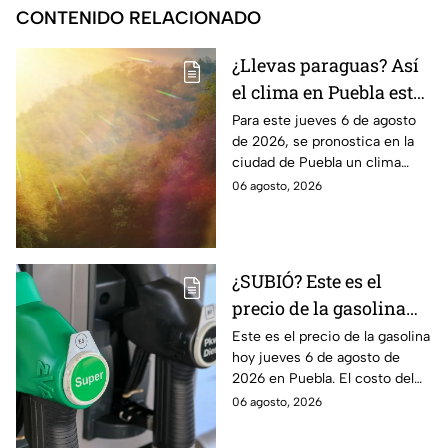
CONTENIDO RELACIONADO
¿Llevas paraguas? Así
el clima en Puebla este
jueves 6 de agosto de
Para este jueves 6 de agosto
de 2026, se pronostica en la
2026
ciudad de Puebla un clima
cálido con bajas probabilidades
06 agosto, 2026
de lluvias ligeras durante la
tarde.
¿SUBIÓ? Este es el
precio de la gasolina
Puebla hoy jueves 6 de
Este es el precio de la gasolina
hoy jueves 6 de agosto de
agosto de 2026
2026 en Puebla. El costo del
combustible cambia todos los
06 agosto, 2026
días, checa la actualización.