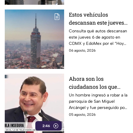
Estos vehículos
descansan este jueves 6
de agosto en CDMX y
Consulta qué autos descansan
este jueves 6 de agosto en
EdoMex como parte del
CDMX y EdoMex por el “Hoy
Hoy No Circula
No Circula"; evita multas y el
06 agosto, 2026
envío de tu vehículo al
corralón.
Ahora son los
ciudadanos los que
detienen a los
Un hombre ingresó a robar a la
parroquia de San Miguel
delincuentes: feligreses
Arcángel y fue perseguido por
detienen a presunto
los propios feligreses, quienes
05 agosto, 2026
ladrón ante la
lograron detenerlo antes de
inseguridad en la
2:46
entregarlo a la policía. Vecinos
denuncian que los robos son