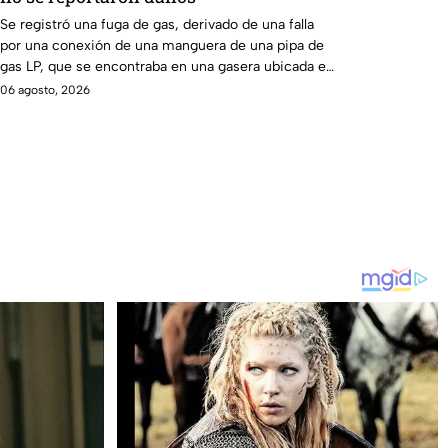
Se registró una fuga de gas, derivado de una falla
por una conexión de una manguera de una pipa de
gas LP, que se encontraba en una gasera ubicada en
la localidad de San Simón Atzitzintla en el municipio
06 agosto, 2026
de San Salvador el Verde.