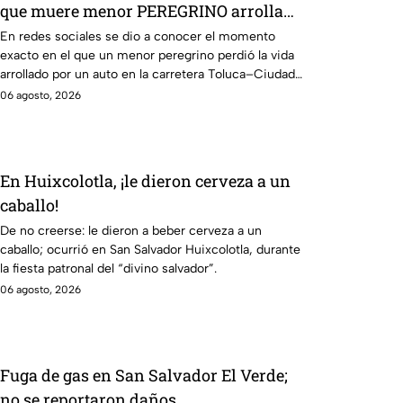
que muere menor PEREGRINO arrollado
por auto en carretera
En redes sociales se dio a conocer el momento
exacto en el que un menor peregrino perdió la vida
arrollado por un auto en la carretera Toluca–Ciudad
Altamirano.
06 agosto, 2026
En Huixcolotla, ¡le dieron cerveza a un
caballo!
De no creerse: le dieron a beber cerveza a un
caballo; ocurrió en San Salvador Huixcolotla, durante
la fiesta patronal del “divino salvador”.
06 agosto, 2026
Fuga de gas en San Salvador El Verde;
no se reportaron daños