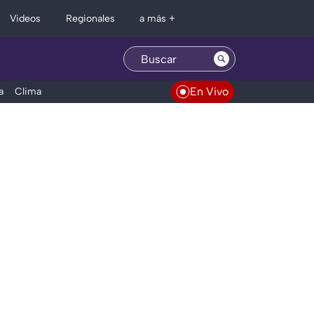
Regionales
Videos
a más +
En Vivo
a
Clima