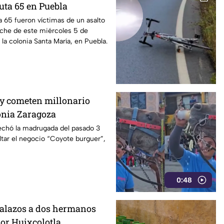
Ruta 65 en Puebla
ta 65 fueron víctimas de un asalto
oche de este miércoles 5 de
la colonia Santa María, en Puebla.
y cometen millonario
lonia Zaragoza
chó la madrugada del pasado 3
ltar el negocio “Coyote burguer”,
0:48
balazos a dos hermanos
or Huixcolotla