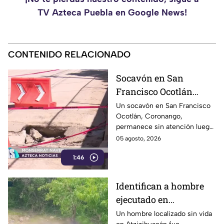
TV Azteca Puebla en Google News!
CONTENIDO RELACIONADO
Socavón en San
Francisco Ocotlán
permanece abierto tras
Un socavón en San Francisco
Ocotlán, Coronango,
lluvias
permanece sin atención luego
de formarse hace más de 15
05 agosto, 2026
días en una zona cercana a una
1:46
escuela, representando un
riesgo para peatones y
automovilistas
Identifican a hombre
ejecutado en
Atzizihuacán; fue
Un hombre localizado sin vida