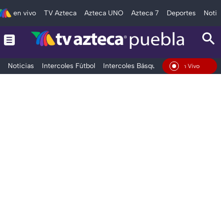
en vivo
TV Azteca
Azteca UNO
Azteca 7
Deportes
Notic
Noticias
Intercoles Fútbol
Intercoles Básquetbol
Deportes
T
En Vivo