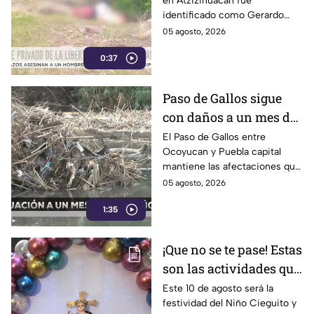
en Atzizihuacán fue
privado de la libertad
identificado como Gerardo
“N”, de 27 años, quien
05 agosto, 2026
presuntamente fue privado de
0:37
la libertad junto con su
padrastro, quien continúa
desaparecido.
Paso de Gallos sigue
con daños a un mes de
afectaciones por
El Paso de Gallos entre
Ocoyucan y Puebla capital
lluvias
mantiene las afectaciones que
dejó el aumento del nivel del
05 agosto, 2026
río Atoyac durante las lluvias
1:35
de julio, mientras habitantes
continúan cruzando con
temor.
¡Que no se te pase! Estas
son las actividades que
habrá por la festividad
Este 10 de agosto será la
festividad del Niño Cieguito y
del Niño Cieguito en