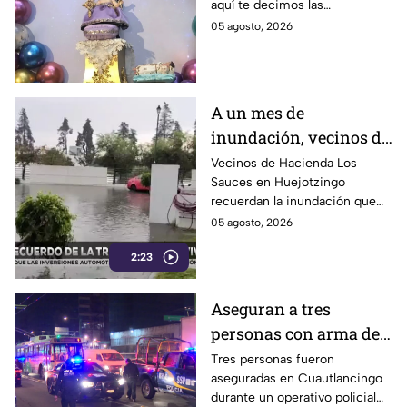
aquí te decimos las
Puebla
actividades que se llevarán a
05 agosto, 2026
cabo por esta celebración
religiosa en Puebla.
A un mes de
inundación, vecinos de
Hacienda Los Sauces
Vecinos de Hacienda Los
Sauces en Huejotzingo
reconstruyen sus
recuerdan la inundación que
hogares
afectó sus viviendas hace un
05 agosto, 2026
mes y ahora avanzan en la
2:23
reconstrucción de bardas y
recuperación de su
patrimonio.
Aseguran a tres
personas con arma de
fuego tras robo de
Tres personas fueron
aseguradas en Cuautlancingo
camioneta en
durante un operativo policial