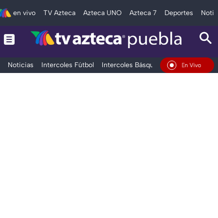
en vivo
TV Azteca
Azteca UNO
Azteca 7
Deportes
Notic
Noticias
Intercoles Fútbol
Intercoles Básquetbol
Deportes
T
En Vivo