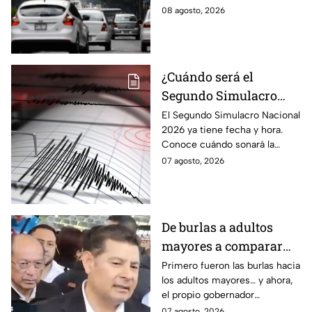
EdoMex?
No Circula HOY sábado 8 de
08 agosto, 2026
agosto de 2026 en la CDMX y
EdoMex.
¿Cuándo será el
Segundo Simulacro
Nacional 2026? A esta
El Segundo Simulacro Nacional
2026 ya tiene fecha y hora.
hora sonará la alerta
Conoce cuándo sonará la
sísmica
alerta sísmica y qué ocurrirá
07 agosto, 2026
con los celulares.
De burlas a adultos
mayores a comparar
Puebla con Palestina:
Primero fueron las burlas hacia
los adultos mayores… y ahora,
Alejandro Armenta se
el propio gobernador
disculpa “a modo” por
morenista Alejandro Armenta
07 agosto, 2026