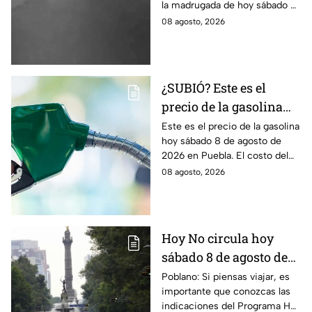
la madrugada de hoy sábado 8
de agosto de 2026; arrojó lava
08 agosto, 2026
y pedazos de roca caliente.
¿SUBIÓ? Este es el
precio de la gasolina
Puebla hoy sábado 8 de
Este es el precio de la gasolina
hoy sábado 8 de agosto de
agosto de 2026
2026 en Puebla. El costo del
combustible cambia todos los
08 agosto, 2026
días, checa la actualización.
Hoy No circula hoy
sábado 8 de agosto de
2026: ¿Qué autos no
Poblano: Si piensas viajar, es
importante que conozcas las
transitan en la CDMX y
indicaciones del Programa Hoy