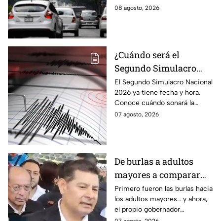
EdoMex?
No Circula HOY sábado 8 de
08 agosto, 2026
agosto de 2026 en la CDMX y
EdoMex.
¿Cuándo será el
Segundo Simulacro
Nacional 2026? A esta
El Segundo Simulacro Nacional
2026 ya tiene fecha y hora.
hora sonará la alerta
Conoce cuándo sonará la
sísmica
alerta sísmica y qué ocurrirá
07 agosto, 2026
con los celulares.
De burlas a adultos
mayores a comparar
Puebla con Palestina:
Primero fueron las burlas hacia
los adultos mayores… y ahora,
Alejandro Armenta se
el propio gobernador
disculpa “a modo” por
morenista Alejandro Armenta