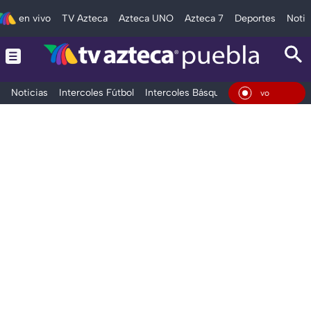
en vivo
TV Azteca
Azteca UNO
Azteca 7
Deportes
Notic
Noticias
Intercoles Fútbol
Intercoles Básquetbol
Deportes
T
En Vivo