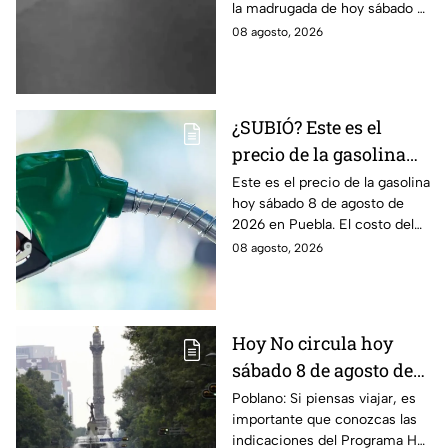
la madrugada de hoy sábado 8
de agosto de 2026; arrojó lava
08 agosto, 2026
y pedazos de roca caliente.
¿SUBIÓ? Este es el
precio de la gasolina
Puebla hoy sábado 8 de
Este es el precio de la gasolina
hoy sábado 8 de agosto de
agosto de 2026
2026 en Puebla. El costo del
combustible cambia todos los
08 agosto, 2026
días, checa la actualización.
Hoy No circula hoy
sábado 8 de agosto de
2026: ¿Qué autos no
Poblano: Si piensas viajar, es
importante que conozcas las
transitan en la CDMX y
indicaciones del Programa Hoy