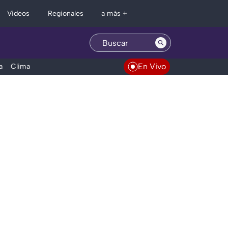
Regionales
Videos
a más +
En Vivo
a
Clima