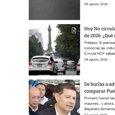
caliente.
08 agosto, 2026
Hoy No circul
de 2026: ¿Qué 
CDMX y EdoM
Poblano: Si piensa
conozcas las indi
Circula HOY sábad
CDMX y EdoMex.
08 agosto, 2026
De burlas a a
comparar Pueb
Alejandro Arm
Primero fueron las 
mayores… y ahora,
modo” por sus
Alejandro Armenta 
Huixcolotla, r
comparar el mal es