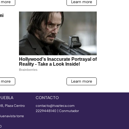
PUEBLA
CONTACTO
08, Plaza Centro
contacto@tvazteca.com
2229448140 | Conmutador
Buenavista torre
50