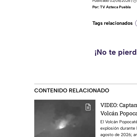
Publicado 02/06/2026 | 🕑 
Por:
TV Azteca Puebla
Tags relacionados
¡No te pier
CONTENIDO RELACIONADO
VIDEO: Capta
Volcán Popoca
El Volcán Popocatép
explosión durante
agosto de 2026; ar