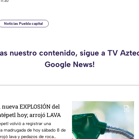
11:30
Noticias Puebla capital
das nuestro contenido, sigue a TV Azte
Google News!
n nueva EXPLOSIÓN del
tépetl hoy; arrojó LAVA
etl volvió a registrar una
 la madrugada de hoy sábado 8 de
rojó lava y pedazos de roca