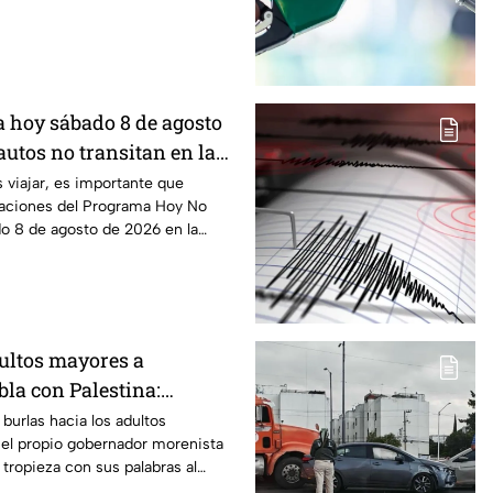
a hoy sábado 8 de agosto
autos no transitan en la
ex?
s viajar, es importante que
caciones del Programa Hoy No
o 8 de agosto de 2026 en la
dultos mayores a
la con Palestina:
enta se disculpa “a
burlas hacia los adultos
 el propio gobernador morenista
 insensibles dichos sobre
tropieza con sus palabras al
epitiendo el guión de las
tado de las calles de Huixcolotla