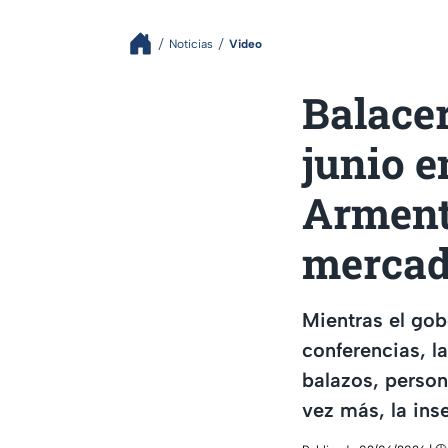
Noticias
Video
Balacer
junio e
Armenta
merca
Mientras el go
conferencias, la
balazos, person
vez más, la ins