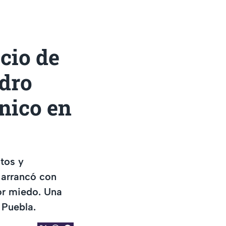
cio de
ndro
nico en
tos y
o arrancó con
or miedo. Una
 Puebla.