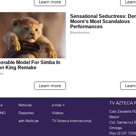
TV AZTECA 
ca
Noticias
a más +
Calz Zavaleta 11
UNO
Deportes
Videos
Mayor
adn Noticias
TV Azteca Internacional
Col. Santacruz 
Omega,
Piso 12 CP. 721