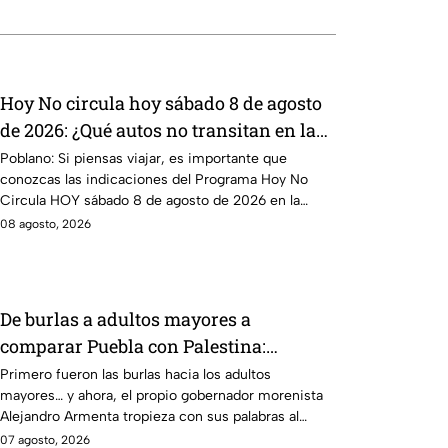
Hoy No circula hoy sábado 8 de agosto
de 2026: ¿Qué autos no transitan en la
CDMX y EdoMex?
Poblano: Si piensas viajar, es importante que
conozcas las indicaciones del Programa Hoy No
Circula HOY sábado 8 de agosto de 2026 en la
CDMX y EdoMex.
08 agosto, 2026
De burlas a adultos mayores a
comparar Puebla con Palestina:
Alejandro Armenta se disculpa “a
Primero fueron las burlas hacia los adultos
mayores… y ahora, el propio gobernador morenista
modo” por sus insensibles dichos sobre
Alejandro Armenta tropieza con sus palabras al
Huixcolotla, repitiendo el guión de las
comparar el mal estado de las calles de Huixcolotla
07 agosto, 2026