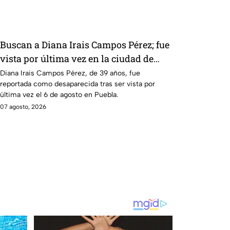
también morenistas Nayeli Salvatori y
con los cráteres dejados por la guerra en Palestina.
Grace Palomares
Tras la polémica y el rechazo, el mandatario tuvo
que salir a pedir disculpas… pero la pregunta es:
¿Basta con decir “me equivoqué” cada vez que una
Buscan a Diana Irais Campos Pérez; fue
declaración genera indignación?
vista por última vez en la ciudad de
Puebla
Diana Irais Campos Pérez, de 39 años, fue
reportada como desaparecida tras ser vista por
última vez el 6 de agosto en Puebla.
07 agosto, 2026