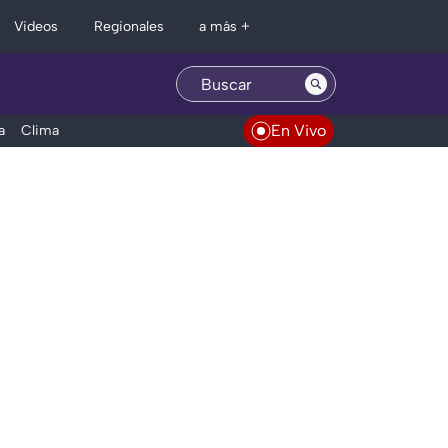
Regionales
Videos
a más +
En Vivo
a
Clima