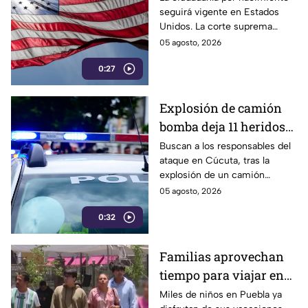
seguirá vigente en Estados
Unidos
Unidos. La corte suprema
determinó que los bebés
05 agosto, 2026
nacidos en ese país mantienen
0:27
ese derecho.
Explosión de camión
bomba deja 11 heridos
en Cúcuta
Buscan a los responsables del
ataque en Cúcuta, tras la
explosión de un camión
bomba que dejó 11 heridos, el
05 agosto, 2026
cual ocurrió hace tan solo unos
0:32
días en Colombia.
Familias aprovechan
tiempo para viajar en
Puebla
Miles de niños en Puebla ya