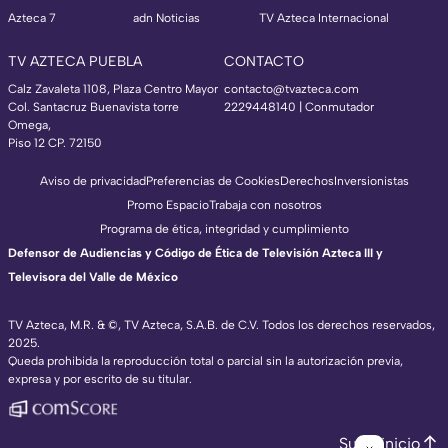
Azteca 7
adn Noticias
TV Azteca Internacional
TV AZTECA PUEBLA
CONTACTO
Calz Zavaleta 1108, Plaza Centro Mayor
contacto@tvazteca.com
Col. Santacruz Buenavista torre
2229448140 | Conmutador
Omega,
Piso 12 CP. 72150
Aviso de privacidad
Preferencias de Cookies
Derechos
Inversionistas
Promo Espacio
Trabaja con nosotros
Programa de ética, integridad y cumplimiento
Defensor de Audiencias y Código de Ética de Televisión Azteca III y
Televisora del Valle de México
TV Azteca, M.R. & ©, TV Azteca, S.A.B. de C.V. Todos los derechos reservados,
2025.
Queda prohibida la reproducción total o parcial sin la autorización previa,
expresa y por escrito de su titular.
Subir inicio