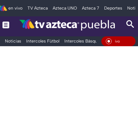
en vivo
TV Azteca
Azteca UNO
Azteca 7
Deportes
Notic
Noticias
Intercoles Fútbol
Intercoles Básquetbol
Deportes
T
En Vivo