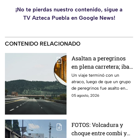
¡No te pierdas nuestro contenido, sigue a
TV Azteca Puebla en Google News!
CONTENIDO RELACIONADO
Asaltan a peregrinos
en plena carretera; iban
a ver a la Virgen de
Un viaje terminó con un
atraco, luego de que un grupo
Guadalupe
de peregrinos fue asalto en
plena carretera cuando iban
05 agosto, 2026
rumbo a ver a la Virgen de
Guadalupe.
FOTOS: Volcadura y
choque entre combi y