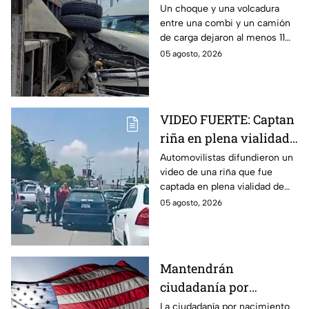
camión de carga en la
Un choque y una volcadura
entre una combi y un camión
autopista México-
de carga dejaron al menos 11
Pachuca deja 11 heridos
heridos en la autopista
05 agosto, 2026
México-Pachuca. Aquí todos
los detalles del incidente.
VIDEO FUERTE: Captan
riña en plena vialidad
de Puebla hoy
Automovilistas difundieron un
video de una riña que fue
miércoles ¿en dónde
captada en plena vialidad de
ocurrió?
Puebla la tarde de hoy 5 de
05 agosto, 2026
agosto de 2026. Aquí todos los
detalles.
Mantendrán
ciudadanía por
nacimiento en Estados
La ciudadanía por nacimiento