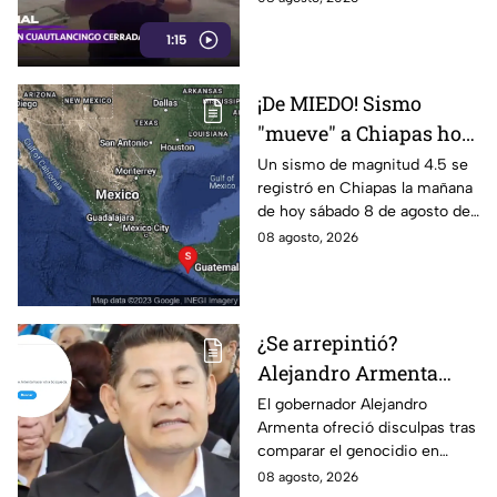
de hoy sábado 8 de agosto de
1:15
2026. Checa los detalles.
¡De MIEDO! Sismo
"mueve" a Chiapas hoy
sábado: ¿Cuáles son los
Un sismo de magnitud 4.5 se
registró en Chiapas la mañana
daños?
de hoy sábado 8 de agosto de
2026, lo que generó alerta
08 agosto, 2026
entre los habitantes. Estos son
los detalles.
¿Se arrepintió?
Alejandro Armenta
elimina disculpas tras
El gobernador Alejandro
Armenta ofreció disculpas tras
comparar genocidio
comparar el genocidio en
palestino con baches;
Palestina con baches; sin
08 agosto, 2026
Morena calla