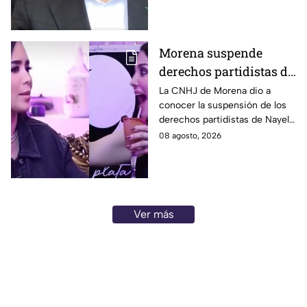
embargo, las eliminó, lo que
volvió a generar críticas.
Morena suspende
derechos partidistas de
Nayeli Salvatori y
La CNHJ de Morena dio a
conocer la suspensión de los
Graciela Palomares
derechos partidistas de Nayeli
tras dichos contra
Salvatori y Graciela Palomares
08 agosto, 2026
adultos mayores
tras dichos contra adultos
mayores.
Ver más