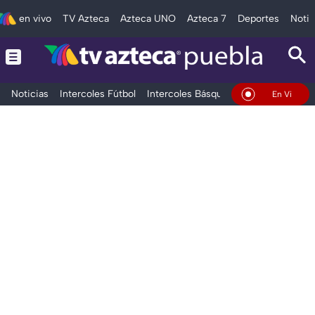
en vivo
TV Azteca
Azteca UNO
Azteca 7
Deportes
Notic
Noticias
Intercoles Fútbol
Intercoles Básquetbol
Deportes
T
En Vivo