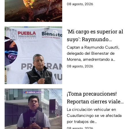
la ciudad de Puebla, luego de
08 agosto, 2026
que un vehículo derribara un
poste.
'Mi cargo es superior al
suyo': Raymundo
Cuautli, funcionario de
Captan a Raymundo Cuautli,
delegado del Bienestar de
Morena, amedrenta a
Morena, amedrentando a
policías tras chocarlos
policías de San Andrés Cholula
08 agosto, 2026
por conducir
tras chocarlos por conducir
presuntamente ebrio
presuntamente ebrio
¡Toma precauciones!
Reportan cierres viales
en Cuautlancingo hoy
La circulación vehicular en
Cuautlancingo se ve afectada
sábado; vías alternas
por trabajos de
reencarpetamiento la mañana
08 agosto, 2026