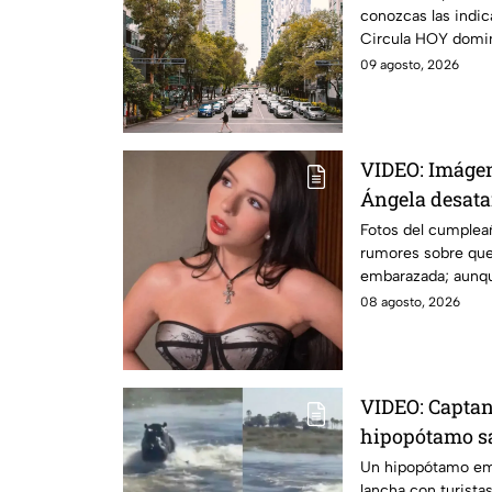
conozcas las indi
Circula HOY domin
CDMX y EdoMex.
09 agosto, 2026
VIDEO: Imágen
Ángela desata
embarazada?
Fotos del cumplea
rumores sobre que 
embarazada; aunqu
Esto se sabe.
08 agosto, 2026
VIDEO: Capta
hipopótamo sa
perseguir a tu
Un hipopótamo eme
lancha con turistas