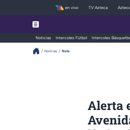
en vivo
TV Azteca
Aztec
Noticias
Intercoles Fútbol
Intercoles Básquetbo
Noticias
Nota
Alerta 
Avenid