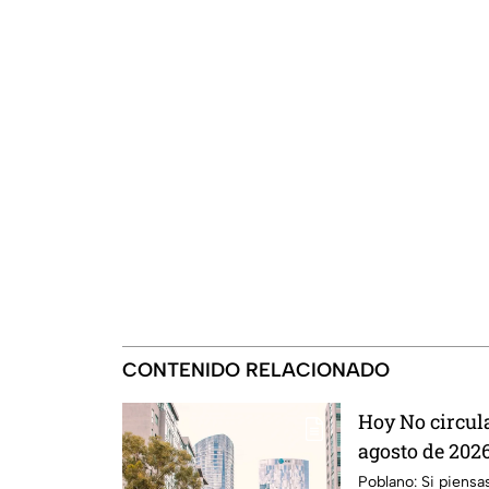
CONTENIDO RELACIONADO
Hoy No circul
agosto de 2026
en la CDMX y
Poblano: Si piensa