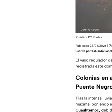
|Crédito: PC Puebla
Publicado 28/06/2026 | 🕑 
Escrito por:
Eduardo Sánc
El vaso regulador d
registrada este do
Colonias en 
Puente Negr
Tras la intensa lluvia
máxima, poniendo en
Cuauhtémoc,
debido