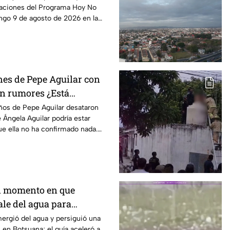
caciones del Programa Hoy No
go 9 de agosto de 2026 en la
es de Pepe Aguilar con
n rumores ¿Está
ños de Pepe Aguilar desataron
Ángela Aguilar podría estar
e ella no ha confirmado nada.
n momento en que
le del agua para
ristas en lancha
rgió del agua y persiguió una
 en Botsuana; el guía aceleró a