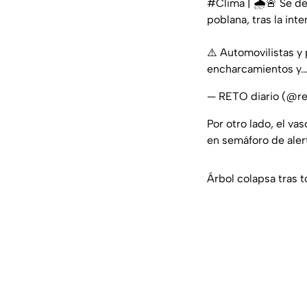
#Clima
| 🌧️🚨 Se de
poblana, tras la int
⚠️ Automovilistas y
encharcamientos y
— RETO diario (@r
Por otro lado, el v
en semáforo de alert
Árbol colapsa tras t