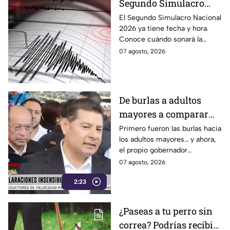
Segundo Simulacro
Nacional 2026? A esta
El Segundo Simulacro Nacional
2026 ya tiene fecha y hora.
hora sonará la alerta
Conoce cuándo sonará la
sísmica
alerta sísmica y qué ocurrirá
07 agosto, 2026
con los celulares.
De burlas a adultos
mayores a comparar
Puebla con Palestina:
Primero fueron las burlas hacia
los adultos mayores… y ahora,
Alejandro Armenta se
el propio gobernador
disculpa “a modo” por
morenista Alejandro Armenta
07 agosto, 2026
sus insensibles dichos
tropieza con sus palabras al
sobre Huixcolotla,
2:23
comparar el mal estado de las
calles de Huixcolotla con los
repitiendo el guión de
cráteres dejados por la guerra
las también morenistas
¿Paseas a tu perro sin
en Palestina. Tras la polémica y
Nayeli Salvatori y
correa? Podrías recibir
el rechazo, el mandatario tuvo