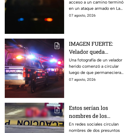
acceso a un camino terminó
Chihuahua; padre
en un ataque armado en La
muere y su hijo queda
Regina, Chihuahua, donde un
07 agosto, 2026
herido
hombre murió y su hijo resultó
herido.
IMAGEN FUERTE:
Velador queda
gravemente herido tras
Una fotografía de un velador
herido comenzó a circular
ataque con arma
luego de que permaneciera
blanca en
varias horas hospitalizado tras
07 agosto, 2026
Aguascalientes
ser atacado en Aguascalientes
el 4 de agosto.
Estos serían los
nombres de los
presuntos implicados
En redes sociales circulan
nombres de dos presuntos
en ataque contra César