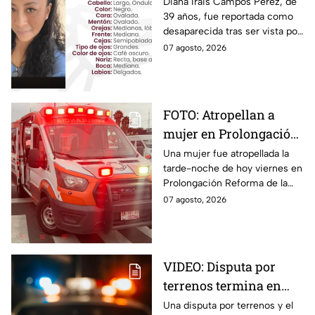
por última vez en la
Diana Irais Campos Pérez, de
39 años, fue reportada como
ciudad de Puebla
desaparecida tras ser vista por
última vez el 6 de agosto en
07 agosto, 2026
Puebla.
FOTO: Atropellan a
mujer en Prolongación
Reforma, en Puebla,
Una mujer fue atropellada la
tarde-noche de hoy viernes en
hoy viernes; así se vio
Prolongación Reforma de la
la zona
ciudad de Puebla; toma
07 agosto, 2026
precauciones en la zona, ya
que se reporta tráfico.
VIDEO: Disputa por
terrenos termina en
ataque armado en
Una disputa por terrenos y el