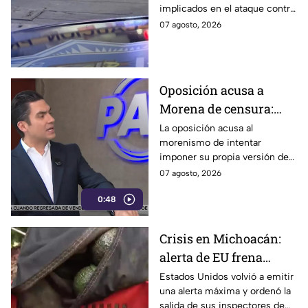
implicados en el ataque contra
Gastélum en Culiacán
el creador de contenido César
07 agosto, 2026
Gastélum, pero no han sido
confirmados.
Oposición acusa a
Morena de censura:
quiere blindar a la 4T y
La oposición acusa al
morenismo de intentar
convertir a sus
imponer su propia versión de
adversarios en villanos
los hechos mediante la
07 agosto, 2026
censura, y señala que buscan
0:48
evitar que se hable de los
políticos de la 4T señalados
por sus vínculos con el crimen
Crisis en Michoacán:
organizado y al mismo tiempo,
alerta de EU frena
presentar a sus adversarios
como los villanos.
exportación de
Estados Unidos volvió a emitir
una alerta máxima y ordenó la
aguacate y el crimen
salida de sus inspectores de