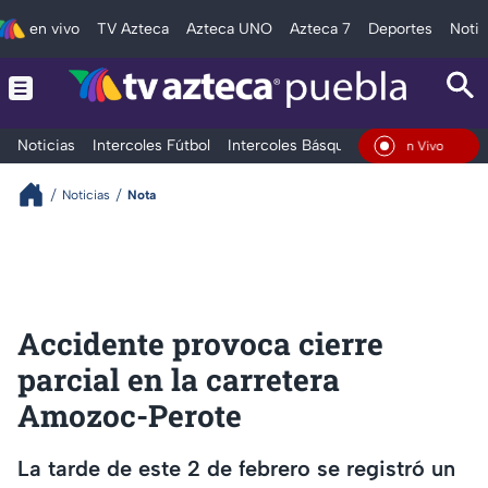
en vivo
TV Azteca
Azteca UNO
Azteca 7
Deportes
Notic
Noticias
Intercoles Fútbol
Intercoles Básquetbol
Deportes
T
En Vivo
Noticias
Nota
Accidente provoca cierre
parcial en la carretera
Amozoc-Perote
La tarde de este 2 de febrero se registró un