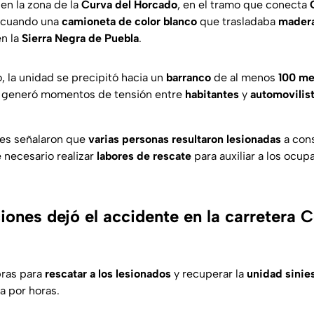
en la zona de la
Curva del Horcado
, en el tramo que conecta
 cuando una
camioneta de color blanco
que trasladaba
mader
en la
Sierra Negra de Puebla
.
o, la unidad se precipitó hacia un
barranco
de al menos
100 me
e generó momentos de tensión entre
habitantes
y
automovilis
tes señalaron que
varias personas resultaron lesionadas
a cons
e necesario realizar
labores de rescate
para auxiliar a los ocup
iones dejó el accidente en la carretera 
bras para
rescatar a los lesionados
y recuperar la
unidad sinie
a por horas.