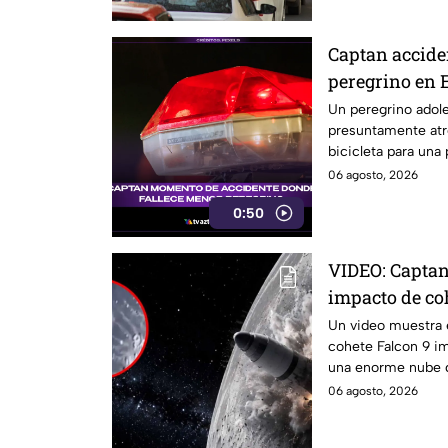
Captan accide
peregrino en 
Un peregrino adole
presuntamente atr
bicicleta para una
México.
06 agosto, 2026
0:50
VIDEO: Captan
impacto de coh
reaccionó
Un video muestra e
cohete Falcon 9 im
una enorme nube 
cráter.
06 agosto, 2026