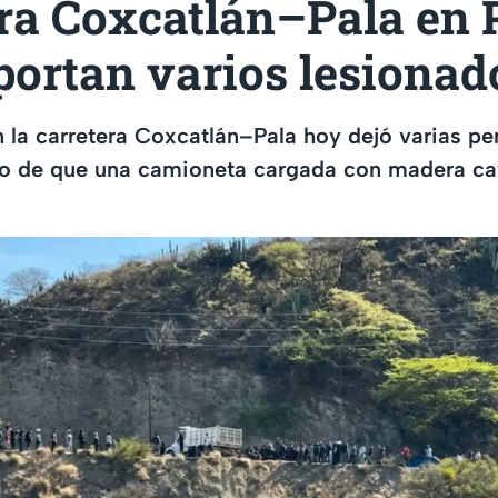
era Coxcatlán–Pala en 
portan varios lesionad
 la carretera Coxcatlán–Pala hoy dejó varias pe
go de que una camioneta cargada con madera ca