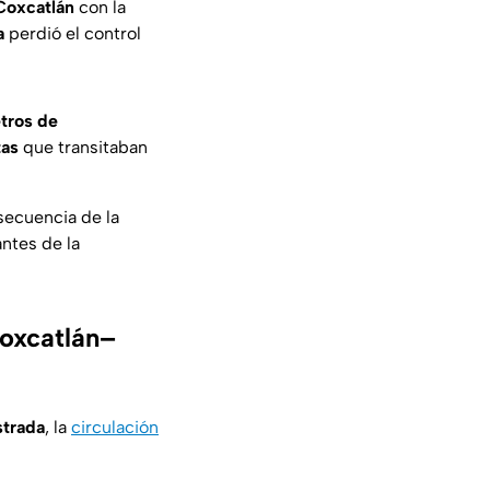
Coxcatlán
con la
a
perdió el control
tros de
tas
que transitaban
ecuencia de la
antes de la
Coxcatlán–
strada
, la
circulación