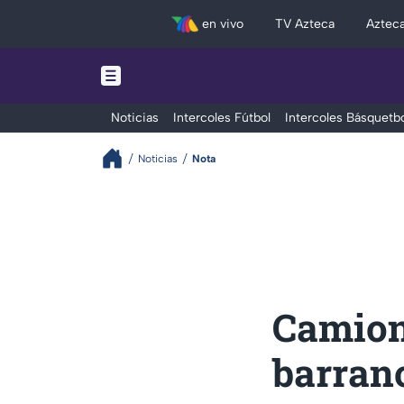
en vivo
TV Azteca
Aztec
Noticias
Intercoles Fútbol
Intercoles Básquetbo
Noticias
Nota
Camion
barranc