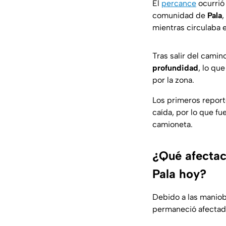
El
percance
ocurrió 
comunidad de
Pala
,
mientras circulaba 
Tras salir del camin
profundidad
, lo qu
por la zona.
Los primeros repor
caída, por lo que fu
camioneta.
¿Qué afectac
Pala hoy?
Debido a las manio
permaneció afectad