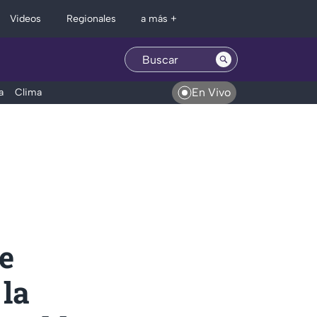
Regionales
Videos
a más +
En Vivo
a
Clima
e
 la