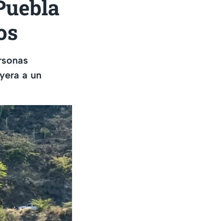
Puebla
os
rsonas
yera a un