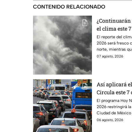
CONTENIDO RELACIONADO
¿Continuarán l
el clima este 
El reporte del cli
2026 será fresco 
norte, mientras qu
elevadas.
07 agosto, 2026
Así aplicará 
Circula este 7
CDMX y Edom
El programa Hoy N
2026 restringirá la
Ciudad de México 
Edomex.
06 agosto, 2026