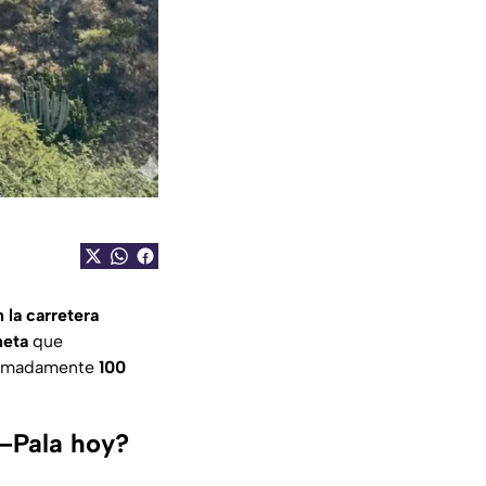
 la carretera
neta
que
ximadamente
100
n–Pala hoy?