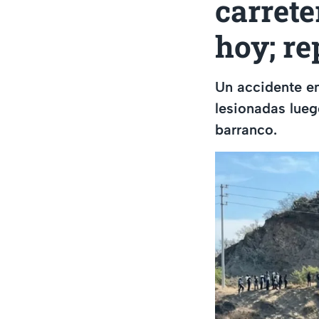
carret
hoy; re
Un accidente en
lesionadas lue
barranco.