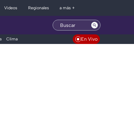
Regionales
Videos
a más +
En Vivo
a
Clima