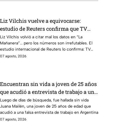
Liz Vilchis vuelve a equivocarse:
estudio de Reuters confirma que TV
Azteca es el medio tradicional con
Liz Vilchis volvió a citar mal los datos en “La
Mañanera”... pero los números son irrefutables. El
mayor alcance y credibilidad en México
estudio internacional de Reuters lo confirma: TV
Azteca es el medio tradicional con mayor alcance y
07 agosto, 2026
credibilidad de México. Contra la evidencia, nadie
puede.
Encuentran sin vida a joven de 25 años
que acudió a entrevista de trabajo a un
balneario
Luego de días de búsqueda, fue hallada sin vida
Juana Mailén, una joven de 25 años de edad que
acudió a una falsa entrevista de trabajo en Argentina
07 agosto, 2026