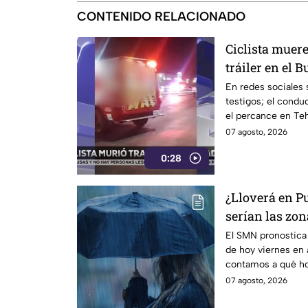
CONTENIDO RELACIONADO
Ciclista muere
tráiler en el 
Tehuacán
En redes sociales 
testigos; el conduct
el percance en Te
07 agosto, 2026
0:28
¿Lloverá en P
serían las zon
El SMN pronostica 
de hoy viernes en 
contamos a qué ho
07 agosto, 2026