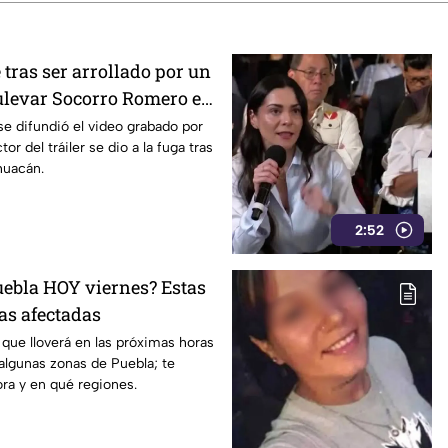
 tras ser arrollado por un
Bulevar Socorro Romero en
se difundió el video grabado por
or del tráiler se dio a la fuga tras
huacán.
2:52
uebla HOY viernes? Estas
as afectadas
que lloverá en las próximas horas
algunas zonas de Puebla; te
ra y en qué regiones.