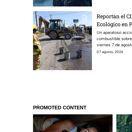
Reportan el CI
Ecológico en 
derrame de co
Un aparatoso acci
combustible sobre 
viernes 7 de agost
circulación.
07 agosto, 2026