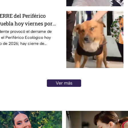
ERRE del Periférico
Puebla hoy viernes por
mbustible; vías alternas
dente provocó el derrame de
el Periférico Ecológico hoy
o de 2026; hay cierre de
Ver más