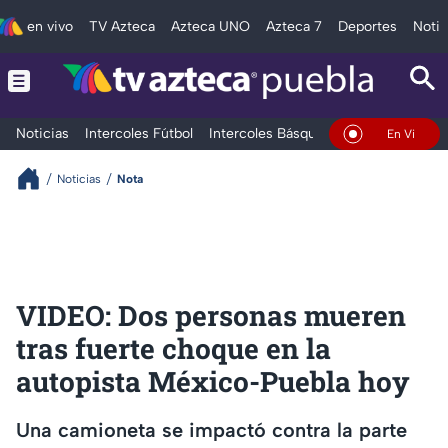
en vivo
TV Azteca
Azteca UNO
Azteca 7
Deportes
Notic
Noticias
Intercoles Fútbol
Intercoles Básquetbol
Deportes
T
En Vivo
Noticias
Nota
VIDEO: Dos personas mueren
tras fuerte choque en la
autopista México-Puebla hoy
Una camioneta se impactó contra la parte