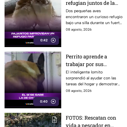
refugian juntos de la
lluvia y se vuelven
Dos pequeñas aves
encontraron un curioso refugio
virales
bajo una silla durante un fuerte
aguacero y conmovieron a
08 agosto, 2026
usuarios en redes sociales.
0:42
Perrito aprende a
trabajar por sus
premios y se vuelve
El inteligente lomito
sorprendió al ayudar con las
viral
tareas del hogar y demostrar
que ya conoce la fórmula:
08 agosto, 2026
trabajo terminado, premio
0:40
asegurado.
FOTOS: Rescatan con
vida a pescador en