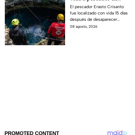
cenote a 100 metros de
El pescador Erasto Crisanto
fue localizado con vida 15 días
profundidad;
después de desaparecer
sobrevivió 15 días
mientras pescaba en un
08 agosto, 2026
cenote del sur de Veracruz. Así
lo hallaron.