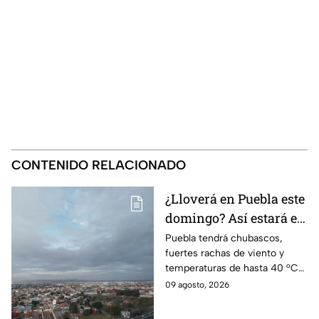
CONTENIDO RELACIONADO
¿Lloverá en Puebla este
domingo? Así estará el
clima HOY 9 de agosto
Puebla tendrá chubascos,
fuertes rachas de viento y
temperaturas de hasta 40 °C
en el suroeste durante este
09 agosto, 2026
domingo 9 de agosto. Así
estará el clima hoy.