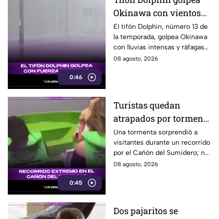
Okinawa con vientos
de hasta 157 km/h
El tifón Dolphin, número 13 de
la temporada, golpea Okinawa
con lluvias intensas y ráfagas
de hasta 157 kilómetros por
08 agosto, 2026
hora.
0:46
Turistas quedan
atrapados por tormenta
en el Cañón del
Una tormenta sorprendió a
visitantes durante un recorrido
Sumidero
por el Cañón del Sumidero; no
se reportaron personas heridas
08 agosto, 2026
tras el momento de angustia.
0:45
Dos pajaritos se