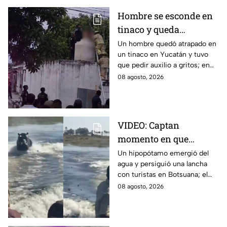
Hombre se esconde en
tinaco y queda
atrapado por más de
Un hombre quedó atrapado en
un tinaco en Yucatán y tuvo
dos horas en Yucatán;
que pedir auxilio a gritos; en
así lo encontraron
redes aseguran que intentaba
08 agosto, 2026
esconderse del esposo de su
amante.
VIDEO: Captan
momento en que
hipopótamo sale del
Un hipopótamo emergió del
agua y persiguió una lancha
agua para perseguir a
con turistas en Botsuana; el
turistas en lancha
guía aceleró a tiempo para
08 agosto, 2026
evitar que el animal los
alcanzara.