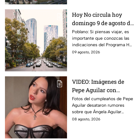
Hoy No circula hoy
domingo 9 de agosto de
2026: ¿Qué autos no
Poblano: Si piensas viajar, es
importante que conozcas las
transitan en la CDMX y
indicaciones del Programa Hoy
EdoMex?
No Circula HOY domingo 9 de
09 agosto, 2026
agosto de 2026 en la CDMX y
EdoMex.
VIDEO: Imágenes de
Pepe Aguilar con
Ángela desatan
Fotos del cumpleaños de Pepe
Aguilar desataron rumores
rumores ¿Está
sobre que Ángela Aguilar
embarazada?
podría estar embarazada;
08 agosto, 2026
aunque ella no ha confirmado
nada. Esto se sabe.