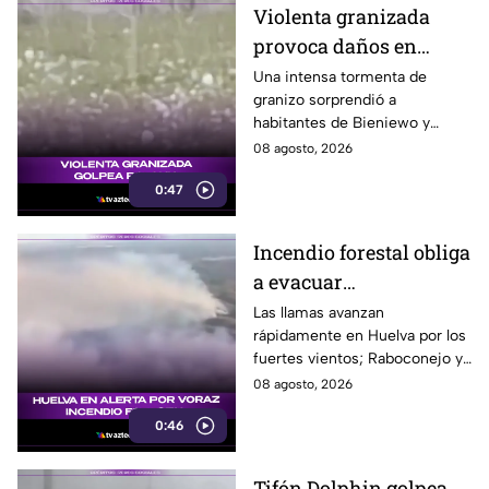
Violenta granizada
provoca daños en
vehículos en Polonia
Una intensa tormenta de
granizo sorprendió a
habitantes de Bieniewo y
provocó daños en los cristales
08 agosto, 2026
de varios vehículos.
0:47
Incendio forestal obliga
a evacuar
comunidades en
Las llamas avanzan
rápidamente en Huelva por los
Huelva
fuertes vientos; Raboconejo y
Caballón fueron evacuadas
08 agosto, 2026
como medida preventiva.
0:46
Tifón Dolphin golpea