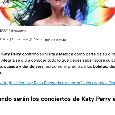
PERRY / @katyperry
0:52
| Actualizado 🕑 16:16
1 minuto lectura
 Katy Perry
confirmó su visita a
México
como parte de su gir
 Alegría se dio a conocer todo lo que debes saber sobre su
co
os
cuándo y dónde será,
así como el precio de los
boletos, dó
a
.
¿Hugh Jackman y Ryan Reynolds presentarán los premios Os
ndo serán los conciertos de Katy Perry 