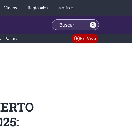
Regionales
Videos
a más +
En Vivo
a
Clima
IERTO
25: