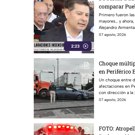
comparar Pueb
Alejandro Arm
Primero fueron las 
mayores… y ahora,
modo” por sus
Alejandro Armenta 
Huixcolotla, r
comparar el mal es
07 agosto, 2026
también moren
con los cráteres de
Grace Paloma
2:23
Tras la polémica y
que salir a pedir d
¿Basta con decir 
Choque múltip
declaración gener
en Periférico 
Un choque entre do
afectaciones en Pe
con dirección a la 
07 agosto, 2026
FOTO: Atropel