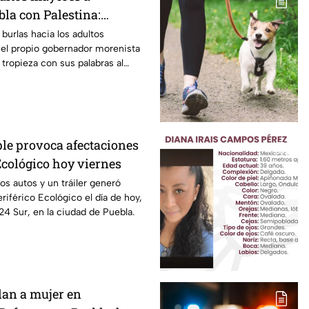
la con Palestina:
enta se disculpa “a
burlas hacia los adultos
 el propio gobernador morenista
 insensibles dichos sobre
tropieza con sus palabras al
epitiendo el guión de las
tado de las calles de Huixcolotla
istas Nayeli Salvatori y
jados por la guerra en Palestina.
res
 el rechazo, el mandatario tuvo
isculpas… pero la pregunta es:
“me equivoqué” cada vez que una
le provoca afectaciones
a indignación?
Ecológico hoy viernes
s autos y un tráiler generó
riférico Ecológico el día de hoy,
24 Sur, en la ciudad de Puebla.
lan a mujer en