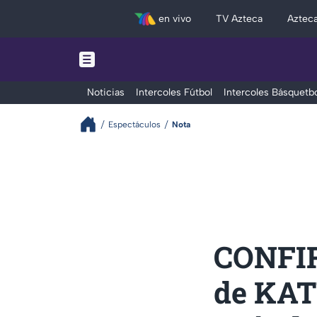
en vivo
TV Azteca
Aztec
Noticias
Intercoles Fútbol
Intercoles Básquetbo
Espectáculos
Nota
CONFI
de KAT