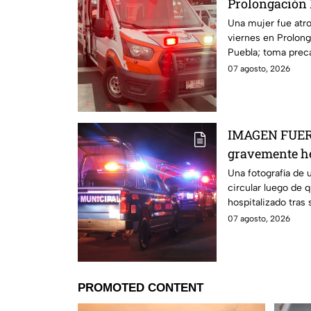
Prolongación 
viernes; así se
Una mujer fue atro
viernes en Prolon
Puebla; toma preca
reporta tráfico.
07 agosto, 2026
IMAGEN FUERT
gravemente he
arma blanca e
Una fotografía de 
circular luego de 
hospitalizado tras
4 de agosto.
07 agosto, 2026