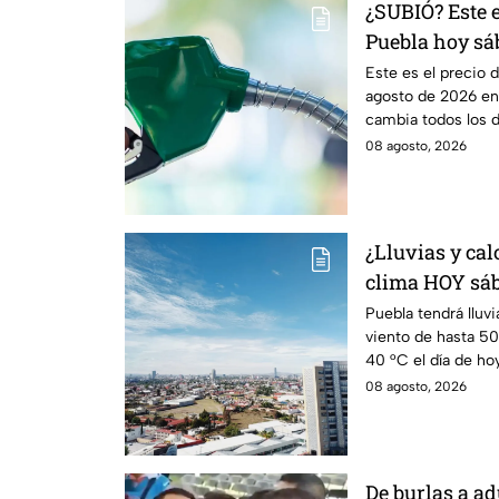
¿SUBIÓ? Este e
Puebla hoy sá
Este es el precio 
agosto de 2026 en 
cambia todos los dí
08 agosto, 2026
¿Lluvias y cal
clima HOY sáb
Puebla tendrá lluvi
viento de hasta 5
40 °C el día de hoy
08 agosto, 2026
De burlas a a