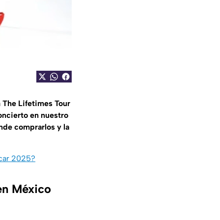
a
The Lifetimes Tour
ncierto en nuestro
nde comprarlos y la
car 2025?
en México