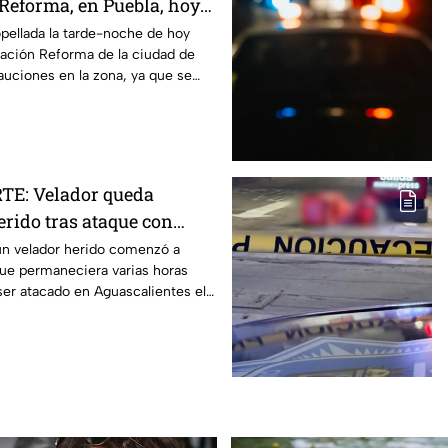
Reforma, en Puebla, hoy
 vio la zona
pellada la tarde-noche de hoy
gación Reforma de la ciudad de
uciones en la zona, ya que se
E: Velador queda
rido tras ataque con
n Aguascalientes
un velador herido comenzó a
que permaneciera varias horas
 ser atacado en Aguascalientes el