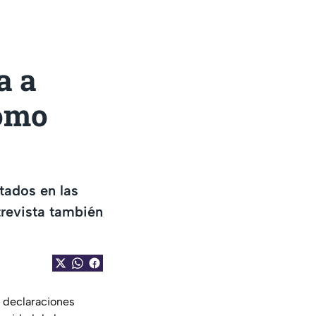
a a
como
tados en las
trevista también
s declaraciones