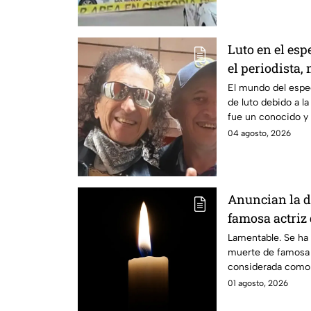
Luto en el es
el periodista,
Blanc
El mundo del espe
de luto debido a l
fue un conocido y 
actor.
04 agosto, 2026
Anuncian la d
famosa actriz 
CAUSA
Lamentable. Se ha 
muerte de famosa a
considerada como l
01 agosto, 2026