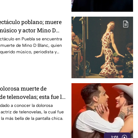
pectáculo poblano; muere
 músico y actor Mino D
ctáculo en Puebla se encuentra
a muerte de Mino D Blanc, quien
querido músico, periodista y
olorosa muerte de
de telenovelas; esta fue la
dado a conocer la dolorosa
ctriz de telenovelas, la cual fue
a más bella de la pantalla chica.
1:01