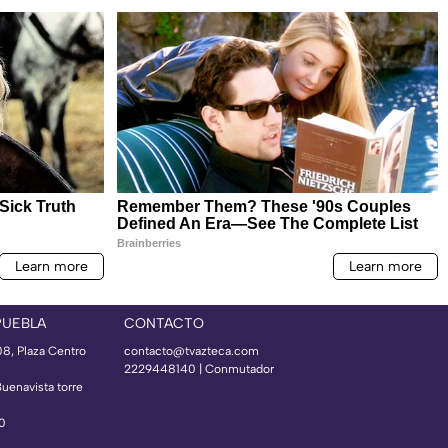
PUEBLA
CONTACTO
08, Plaza Centro
contacto@tvazteca.com
2229448140 | Conmutador
Buenavista torre
50