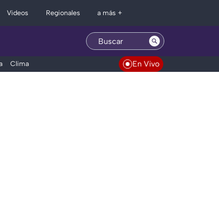
Regionales
Videos
a más +
En Vivo
a
Clima