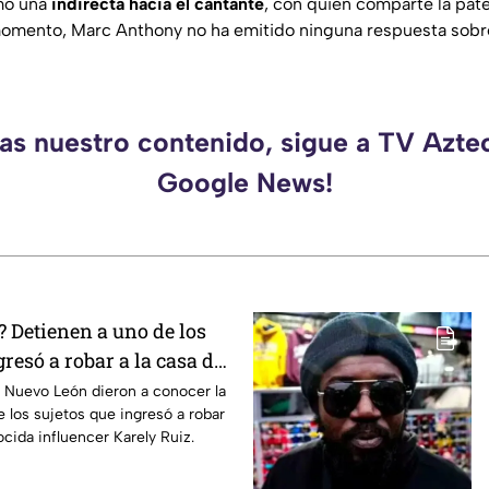
mo una
indirecta hacia el cantante
, con quien comparte la pat
momento, Marc Anthony no ha emitido ninguna respuesta sobr
das nuestro contenido, sigue a TV Azte
Google News!
? Detienen a uno de los
gresó a robar a la casa de
Karely Ruiz
e Nuevo León dieron a conocer la
 los sujetos que ingresó a robar
ocida influencer Karely Ruiz.