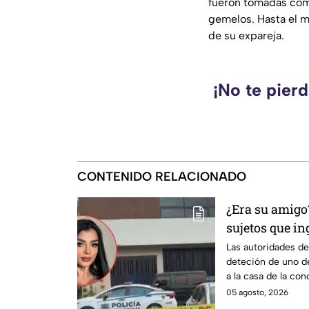
fueron tomadas co
gemelos. Hasta el 
de su expareja.
¡No te pier
CONTENIDO RELACIONADO
¿Era su amigo
sujetos que in
la influencer 
Las autoridades d
deteción de uno de
a la casa de la con
05 agosto, 2026