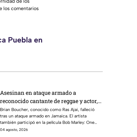
ernidad de los
e los comentarios
ca Puebla en
Asesinan en ataque armado a
reconocido cantante de reggae y actor,
Ras Ajai; esto se sabe
Brian Boucher, conocido como Ras Ajai, falleció
tras un ataque armado en Jamaica. El artista
también participó en la película Bob Marley: One
Love.
04 agosto, 2026