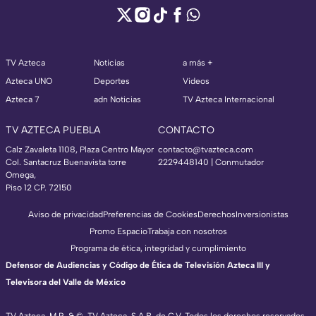
TV Azteca
Noticias
a más +
Azteca UNO
Deportes
Videos
Azteca 7
adn Noticias
TV Azteca Internacional
TV AZTECA PUEBLA
CONTACTO
Calz Zavaleta 1108, Plaza Centro Mayor
contacto@tvazteca.com
Col. Santacruz Buenavista torre
2229448140 | Conmutador
Omega,
Piso 12 CP. 72150
Aviso de privacidad
Preferencias de Cookies
Derechos
Inversionistas
Promo Espacio
Trabaja con nosotros
Programa de ética, integridad y cumplimiento
Defensor de Audiencias y Código de Ética de Televisión Azteca III y
Televisora del Valle de México