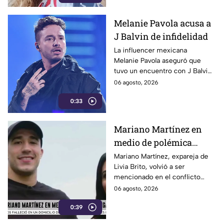
cantante aseguró que el
diagnóstico cambió por
Melanie Pavola acusa a
completo su forma de ver la
J Balvin de infidelidad
vida.
La influencer mexicana
Melanie Pavola aseguró que
tuvo un encuentro con J Balvin
cuando el cantante ya
06 agosto, 2026
mantenía una relación con
0:33
Valentina Ferrer. sus
declaraciones se volvieron
virales en redes sociales.
Mariano Martínez en
medio de polémica
legal
Mariano Martínez, expareja de
Livia Brito, volvió a ser
mencionado en el conflicto
legal que la actriz mantiene
06 agosto, 2026
con el fotógrafo Ernesto
0:39
Zepeda, caso que se remonta
a 2020 durante un incidente