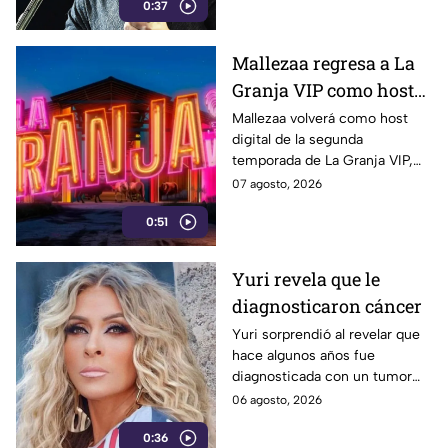
0:37
fotografías inéditas de su viaje
juntos por Río de Janeiro.
Mallezaa regresa a La
Granja VIP como host
digital
Mallezaa volverá como host
digital de la segunda
temporada de La Granja VIP,
donde compartirá entrevistas,
07 agosto, 2026
contenido exclusivo y todo lo
0:51
que no se verá en la
transmisión.
Yuri revela que le
diagnosticaron cáncer
Yuri sorprendió al revelar que
hace algunos años fue
diagnosticada con un tumor
cancerígeno, el cual fue
06 agosto, 2026
detectado de manera fortuita
0:36
durante una cirugía. La