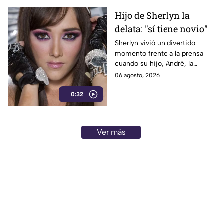
en Cancún.
Hijo de Sherlyn la
delata: "sí tiene novio"
Sherlyn vivió un divertido
momento frente a la prensa
cuando su hijo, André, la
balconeó al asegurar: “mi
06 agosto, 2026
mamá siempre dice que no
0:32
tiene novio, pero sí tiene”,
provocando las risas de los
reporteros.
Ver más