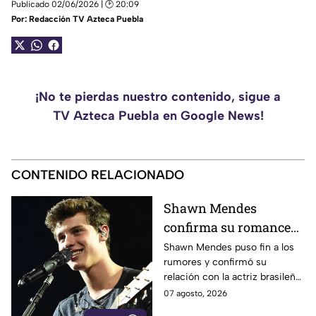
Publicado 02/06/2026 | 🕑 20:09
Por:
Redacción TV Azteca Puebla
¡No te pierdas nuestro contenido, sigue a
TV Azteca Puebla en Google News!
CONTENIDO RELACIONADO
Shawn Mendes
confirma su romance
con Bruna Marquezine
Shawn Mendes puso fin a los
rumores y confirmó su
relación con la actriz brasileña
bruna marquezine, al
07 agosto, 2026
compartir una serie de