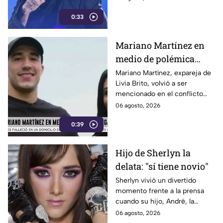
mantenía una relación con
0:33
Valentina Ferrer. sus
declaraciones se volvieron
virales en redes sociales.
Mariano Martínez en
medio de polémica
legal
Mariano Martínez, expareja de
Livia Brito, volvió a ser
mencionado en el conflicto
legal que la actriz mantiene
06 agosto, 2026
con el fotógrafo Ernesto
0:39
Zepeda, caso que se remonta
a 2020 durante un incidente
en Cancún.
Hijo de Sherlyn la
delata: "sí tiene novio"
Sherlyn vivió un divertido
momento frente a la prensa
cuando su hijo, André, la
balconeó al asegurar: “mi
06 agosto, 2026
mamá siempre dice que no