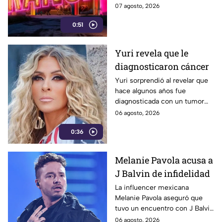
donde compartirá entrevistas,
07 agosto, 2026
contenido exclusivo y todo lo
0:51
que no se verá en la
transmisión.
Yuri revela que le
diagnosticaron cáncer
Yuri sorprendió al revelar que
hace algunos años fue
diagnosticada con un tumor
cancerígeno, el cual fue
06 agosto, 2026
detectado de manera fortuita
0:36
durante una cirugía. La
cantante aseguró que el
diagnóstico cambió por
Melanie Pavola acusa a
completo su forma de ver la
J Balvin de infidelidad
vida.
La influencer mexicana
Melanie Pavola aseguró que
tuvo un encuentro con J Balvin
cuando el cantante ya
06 agosto, 2026