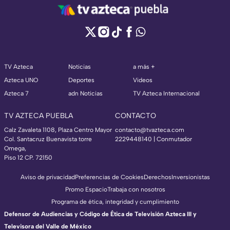
TV Azteca
Noticias
a más +
Azteca UNO
Deportes
Videos
Azteca 7
adn Noticias
TV Azteca Internacional
TV AZTECA PUEBLA
CONTACTO
Calz Zavaleta 1108, Plaza Centro Mayor
contacto@tvazteca.com
Col. Santacruz Buenavista torre
2229448140 | Conmutador
Omega,
Piso 12 CP. 72150
Aviso de privacidad
Preferencias de Cookies
Derechos
Inversionistas
Promo Espacio
Trabaja con nosotros
Programa de ética, integridad y cumplimiento
Defensor de Audiencias y Código de Ética de Televisión Azteca III y
Televisora del Valle de México