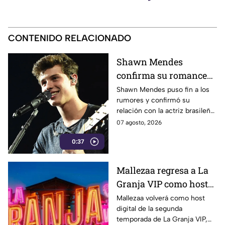
CONTENIDO RELACIONADO
Shawn Mendes
confirma su romance
con Bruna Marquezine
Shawn Mendes puso fin a los
rumores y confirmó su
relación con la actriz brasileña
bruna marquezine, al
07 agosto, 2026
compartir una serie de
0:37
fotografías inéditas de su viaje
juntos por Río de Janeiro.
Mallezaa regresa a La
Granja VIP como host
digital
Mallezaa volverá como host
digital de la segunda
temporada de La Granja VIP,