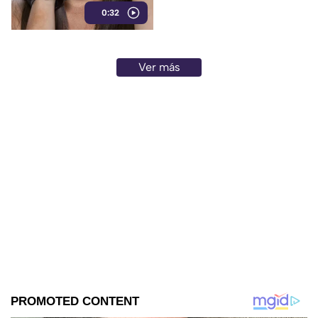
0:32
tiene novio, pero sí tiene”,
provocando las risas de los
reporteros.
Ver más