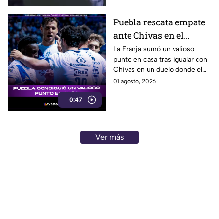
Puebla rescata empate
ante Chivas en el
Cuauhtémoc
La Franja sumó un valioso
punto en casa tras igualar con
Chivas en un duelo donde el
arquero poblano fue figura.
01 agosto, 2026
0:47
Ver más