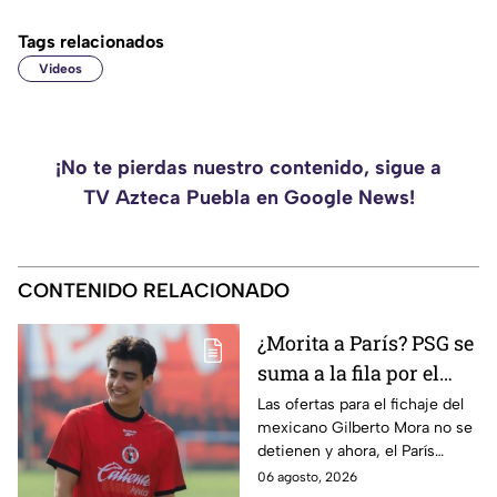
Tags relacionados
Videos
¡No te pierdas nuestro contenido, sigue a
TV Azteca Puebla en Google News!
CONTENIDO RELACIONADO
¿Morita a París? PSG se
suma a la fila por el
fichaje de Gilberto
Las ofertas para el fichaje del
mexicano Gilberto Mora no se
Mora
detienen y ahora, el París
Saint-Germain (PSG) Football
06 agosto, 2026