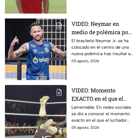
Club se suma a la lista de
interesados.
VIDEO: Neymar en
medio de polémica por
insultar a aficionados y
El brasileño Neymar Jr. se ha
colocado en el centro de una
directivos de Remo
nueva polémica tras insultar a
aficionados y directivos del
05 agosto, 2026
Club Remo durante su último
partido.
VIDEO: Momento
EXACTO en el que el
luchador Emperador
Lamentable. En redes sociales
se dio a conocer el momento
Azteca sufre GRAVE
exacto en el que el luchador
LESIÓN
Emperador Azteca sufre una
05 agosto, 2026
grave lesión durante una