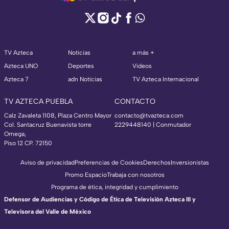
TV Azteca
Noticias
a más +
Azteca UNO
Deportes
Videos
Azteca 7
adn Noticias
TV Azteca Internacional
TV AZTECA PUEBLA
CONTACTO
Calz Zavaleta 1108, Plaza Centro Mayor
contacto@tvazteca.com
Col. Santacruz Buenavista torre
2229448140 | Conmutador
Omega,
Piso 12 CP. 72150
Aviso de privacidad
Preferencias de Cookies
Derechos
Inversionistas
Promo Espacio
Trabaja con nosotros
Programa de ética, integridad y cumplimiento
Defensor de Audiencias y Código de Ética de Televisión Azteca III y
Televisora del Valle de México