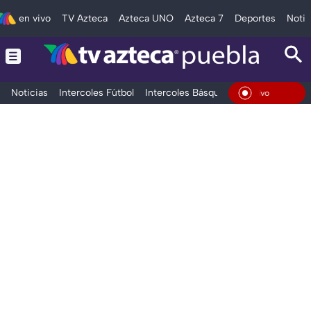
en vivo
TV Azteca
Azteca UNO
Azteca 7
Deportes
Notic
Noticias
Intercoles Fútbol
Intercoles Básquetbol
Deportes
T
En Vivo