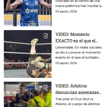
colocado en el centro de una
directivos de Remo
nueva polémica tras insultar a
aficionados y directivos del
05 agosto, 2026
Club Remo durante su último
partido.
VIDEO: Momento
EXACTO en el que el
luchador Emperador
Lamentable. En redes sociales
se dio a conocer el momento
Azteca sufre GRAVE
exacto en el que el luchador
LESIÓN
Emperador Azteca sufre una
05 agosto, 2026
grave lesión durante una
función.
VIDEO: Árbitros
denuncian amenazas
de policías tras partido
Tras pitar el Cruz Azul vs.
Atlante, el cuerpo de árbitros
del Cruz Azul vs