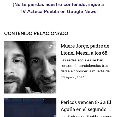
¡No te pierdas nuestro contenido, sigue a
TV Azteca Puebla en Google News!
CONTENIDO RELACIONADO
Muere Jorge, padre de
Lionel Messi, a los 68
años; esto se sabe
Las redes sociales se han
llenado de condolencias tras
darse a conocer la muerte de
Jorge, padre de Lionel Messi, a
08 agosto, 2026
los 68 años de edad. Esto se
sabe.
Pericos vencen 8-6 a El
Águila en el segundo de
la serie
Los Pericos de Puebla lograron