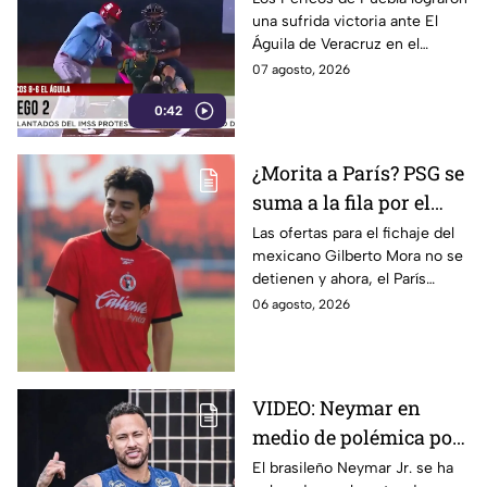
una sufrida victoria ante El
Águila de Veracruz en el
segundo de la serie por pizarra
07 agosto, 2026
de 8 carreras contra 6.
0:42
¿Morita a París? PSG se
suma a la fila por el
fichaje de Gilberto
Las ofertas para el fichaje del
mexicano Gilberto Mora no se
Mora
detienen y ahora, el París
Saint-Germain (PSG) Football
06 agosto, 2026
Club se suma a la lista de
interesados.
VIDEO: Neymar en
medio de polémica por
insultar a aficionados y
El brasileño Neymar Jr. se ha