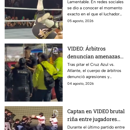
luchador Emperador
Lamentable. En redes sociales
se dio a conocer el momento
Azteca sufre GRAVE
exacto en el que el luchador
LESIÓN
Emperador Azteca sufre una
05 agosto, 2026
grave lesión durante una
función.
VIDEO: Árbitros
denuncian amenazas
de policías tras partido
Tras pitar el Cruz Azul vs.
Atlante, el cuerpo de árbitros
del Cruz Azul vs
denunció agresiones y
Atlante
amenazas con armas de fuego
04 agosto, 2026
por parte de policías de la
Ciudad de México.
Captan en VIDEO brutal
riña entre jugadores
durante partido de
Durante el último partido entre