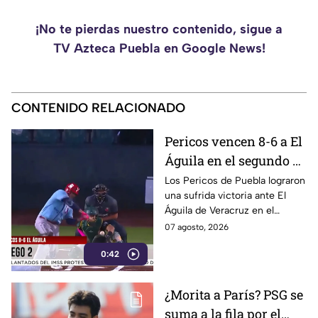
¡No te pierdas nuestro contenido, sigue a
TV Azteca Puebla en Google News!
CONTENIDO RELACIONADO
Pericos vencen 8-6 a El
Águila en el segundo de
la serie
Los Pericos de Puebla lograron
una sufrida victoria ante El
Águila de Veracruz en el
segundo de la serie por pizarra
07 agosto, 2026
de 8 carreras contra 6.
0:42
¿Morita a París? PSG se
suma a la fila por el