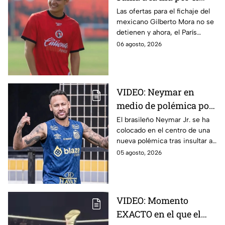
fichaje de Gilberto
Las ofertas para el fichaje del
mexicano Gilberto Mora no se
Mora
detienen y ahora, el París
Saint-Germain (PSG) Football
06 agosto, 2026
Club se suma a la lista de
interesados.
VIDEO: Neymar en
medio de polémica por
insultar a aficionados y
El brasileño Neymar Jr. se ha
colocado en el centro de una
directivos de Remo
nueva polémica tras insultar a
aficionados y directivos del
05 agosto, 2026
Club Remo durante su último
partido.
VIDEO: Momento
EXACTO en el que el