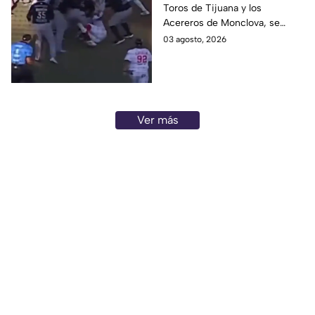
Toros de Tijuana y los
Toros y Acereros
Acereros de Monclova, se
registró una brutal riña
03 agosto, 2026
derivada de una agresión del
jardinero de los Toros.
Ver más