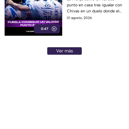
punto en casa tras igualar con
Chivas en un duelo donde el
arquero poblano fue figura.
01 agosto, 2026
0:47
Ver más