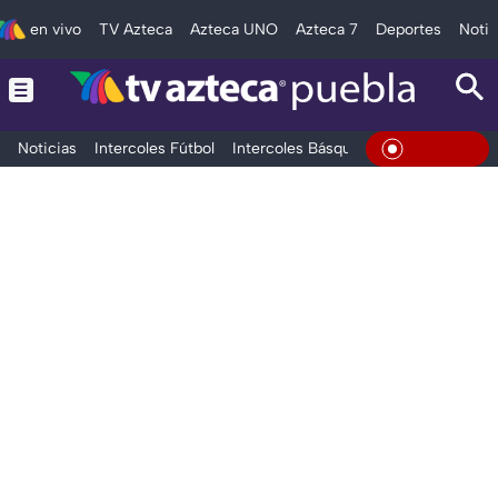
en vivo
TV Azteca
Azteca UNO
Azteca 7
Deportes
Notic
Noticias
Intercoles Fútbol
Intercoles Básquetbol
Deportes
T
En Vivo