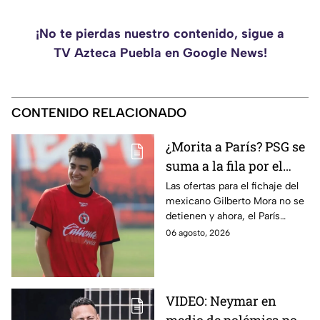
¡No te pierdas nuestro contenido, sigue a
TV Azteca Puebla en Google News!
CONTENIDO RELACIONADO
¿Morita a París? PSG se
suma a la fila por el
fichaje de Gilberto
Las ofertas para el fichaje del
mexicano Gilberto Mora no se
Mora
detienen y ahora, el París
Saint-Germain (PSG) Football
06 agosto, 2026
Club se suma a la lista de
interesados.
VIDEO: Neymar en