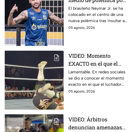
medio de polémica por
insultar a aficionados y
El brasileño Neymar Jr. se ha
colocado en el centro de una
directivos de Remo
nueva polémica tras insultar a
aficionados y directivos del
05 agosto, 2026
Club Remo durante su último
partido.
VIDEO: Momento
EXACTO en el que el
luchador Emperador
Lamentable. En redes sociales
se dio a conocer el momento
Azteca sufre GRAVE
exacto en el que el luchador
LESIÓN
Emperador Azteca sufre una
05 agosto, 2026
grave lesión durante una
función.
VIDEO: Árbitros
denuncian amenazas