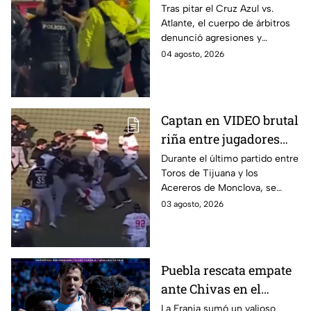
de policías tras partido
Tras pitar el Cruz Azul vs.
Atlante, el cuerpo de árbitros
del Cruz Azul vs
denunció agresiones y
Atlante
amenazas con armas de fuego
04 agosto, 2026
por parte de policías de la
Ciudad de México.
Captan en VIDEO brutal
riña entre jugadores
durante partido de
Durante el último partido entre
Toros de Tijuana y los
Toros y Acereros
Acereros de Monclova, se
registró una brutal riña
03 agosto, 2026
derivada de una agresión del
jardinero de los Toros.
Puebla rescata empate
ante Chivas en el
Cuauhtémoc
La Franja sumó un valioso