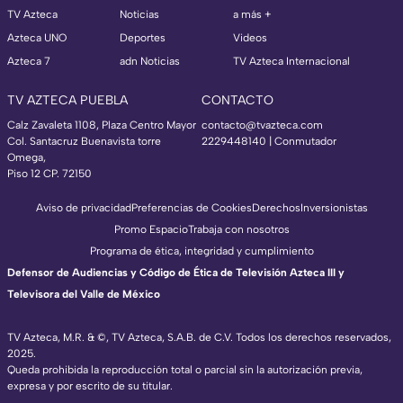
TV Azteca
Noticias
a más +
Azteca UNO
Deportes
Videos
Azteca 7
adn Noticias
TV Azteca Internacional
TV AZTECA PUEBLA
CONTACTO
Calz Zavaleta 1108, Plaza Centro Mayor
contacto@tvazteca.com
Col. Santacruz Buenavista torre
2229448140 | Conmutador
Omega,
Piso 12 CP. 72150
Aviso de privacidad
Preferencias de Cookies
Derechos
Inversionistas
Promo Espacio
Trabaja con nosotros
Programa de ética, integridad y cumplimiento
Defensor de Audiencias y Código de Ética de Televisión Azteca III y
Televisora del Valle de México
TV Azteca, M.R. & ©, TV Azteca, S.A.B. de C.V. Todos los derechos reservados,
2025.
Queda prohibida la reproducción total o parcial sin la autorización previa,
expresa y por escrito de su titular.