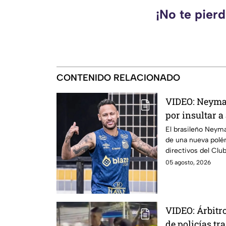
¡No te pier
CONTENIDO RELACIONADO
VIDEO: Neyma
por insultar a
de Remo
El brasileño Neyma
de una nueva polém
directivos del Clu
05 agosto, 2026
VIDEO: Árbit
de policías tr