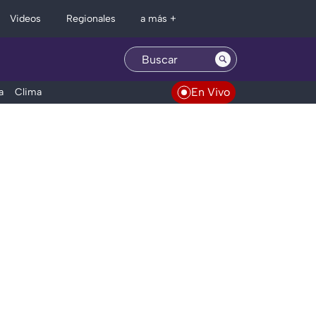
Regionales
Videos
a más +
En Vivo
a
Clima