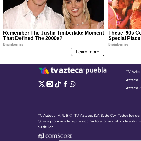
TV Azte
Azteca 
Azteca 7
TV Azteca, M.R. & ©, TV Azteca, S.A.B. de C.V. Todos los d
Queda prohibida la reproducción total o parcial sin la autoriz
su titular.