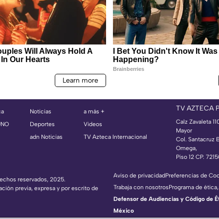
TV AZTECA 
ca
Noticias
a más +
Calz Zavaleta 11
UNO
Deportes
Videos
Mayor
adn Noticias
TV Azteca Internacional
Col. Santacruz 
Omega,
Piso 12 CP. 721
Aviso de privacidad
Preferencias de Co
erechos reservados, 2025.
Trabaja con nosotros
Programa de ética,
ación previa, expresa y por escrito de
Defensor de Audiencias y Código de Étic
México