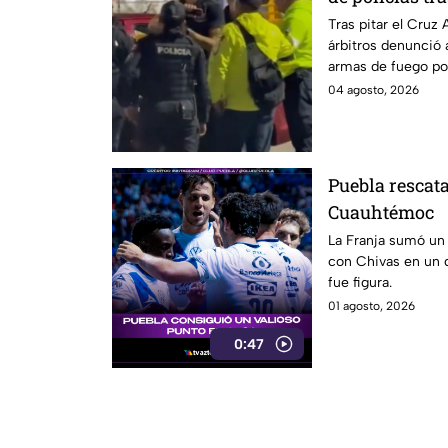
Atlante
Tras pitar el Cruz 
árbitros denunció
armas de fuego por
de México.
04 agosto, 2026
Puebla rescat
Cuauhtémoc
La Franja sumó un 
con Chivas en un 
fue figura.
01 agosto, 2026
0:47