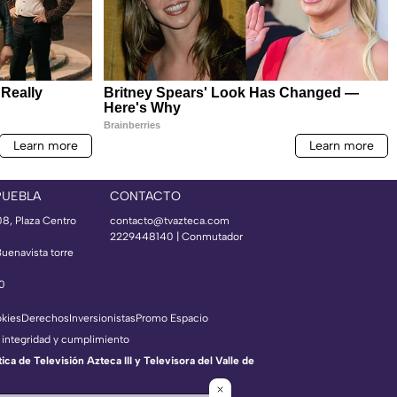
PUEBLA
CONTACTO
08, Plaza Centro
contacto@tvazteca.com
2229448140 | Conmutador
Buenavista torre
50
okies
Derechos
Inversionistas
Promo Espacio
 integridad y cumplimiento
a de Televisión Azteca III y Televisora del Valle de