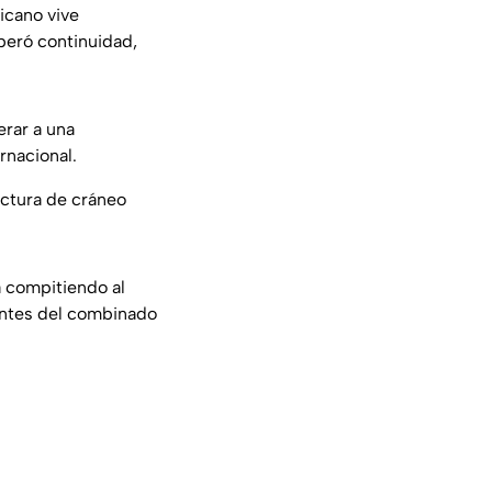
icano vive
peró continuidad,
erar a una
rnacional.
actura de cráneo
 compitiendo al
antes del combinado