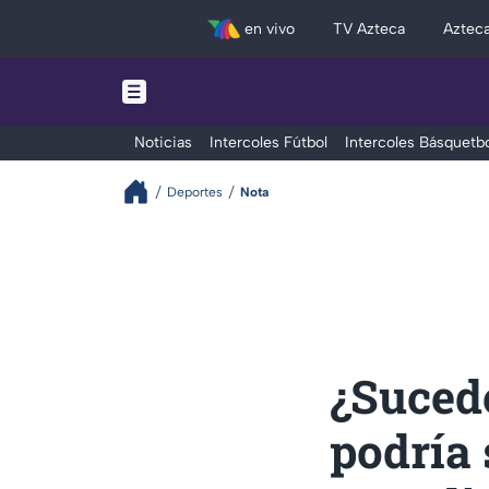
en vivo
TV Azteca
Aztec
Noticias
Intercoles Fútbol
Intercoles Básquetbo
Deportes
Nota
¿Suced
podría 