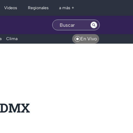
Regionales
Videos
a más +
En Vivo
a
Clima
 CDMX