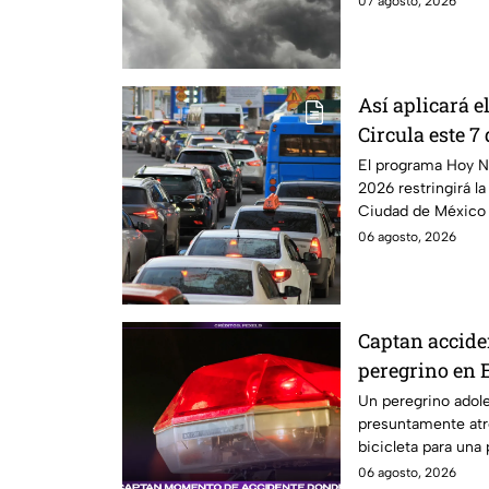
07 agosto, 2026
Así aplicará 
Circula este 7
CDMX y Edom
El programa Hoy N
2026 restringirá la
Ciudad de México 
Edomex.
06 agosto, 2026
Captan accide
peregrino en 
Un peregrino adole
presuntamente atr
bicicleta para una
México.
06 agosto, 2026