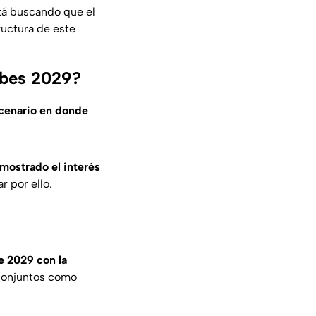
stá buscando que el
ructura de este
ubes 2029?
cenario en donde
 mostrado el interés
r por ello.
de 2029 con la
 conjuntos como