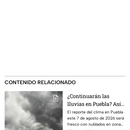
CONTENIDO RELACIONADO
¿Continuarán las
lluvias en Puebla? Así
el clima este 7 de
El reporte del clima en Puebla
este 7 de agosto de 2026 será
agosto de 2026
fresco con nublados en zona