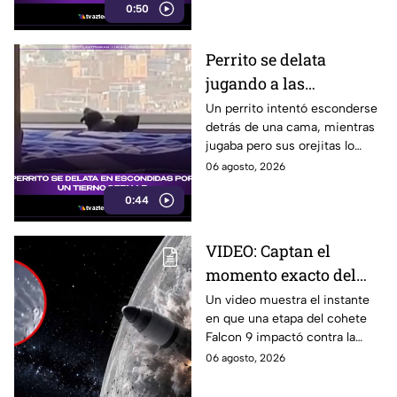
0:50
peregrinación en el Estado de
México.
Perrito se delata
jugando a las
escondidas y conquista
Un perrito intentó esconderse
detrás de una cama, mientras
las redes
jugaba pero sus orejitas lo
delataron. El tierno video
06 agosto, 2026
conquistó a miles de usuarios.
0:44
VIDEO: Captan el
momento exacto del
impacto de cohete
Un video muestra el instante
en que una etapa del cohete
contra la Luna; así
Falcon 9 impactó contra la
reaccionó
luna, levantando una enorme
06 agosto, 2026
nube de polvo y formando un
nuevo cráter.