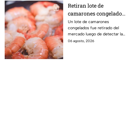
Retiran lote de
camarones congelados
por riesgo sanitario;
Un lote de camarones
congelados fue retirado del
detectan salmonella en
mercado luego de detectar la
España
presencia de salmonella, una
06 agosto, 2026
bacteria que puede provocar
enfermedades
gastrointestinales tras su
consumo.