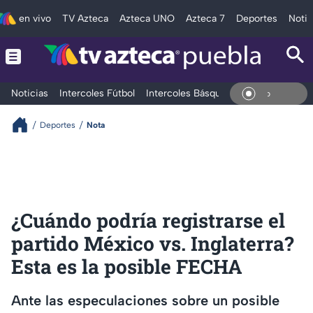
en vivo
TV Azteca
Azteca UNO
Azteca 7
Deportes
Notic
Noticias
Intercoles Fútbol
Intercoles Básquetbol
Deportes
T
En Viv
Deportes
Nota
¿Cuándo podría registrarse el
partido México vs. Inglaterra?
Esta es la posible FECHA
Ante las especulaciones sobre un posible