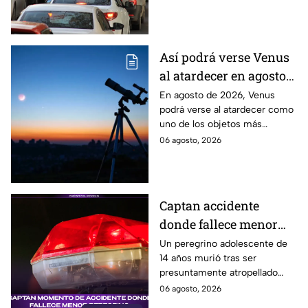
México y los municipios
conurbados del Edomex.
Así podrá verse Venus
al atardecer en agosto
este 2026: ¿Cuándo y
En agosto de 2026, Venus
podrá verse al atardecer como
dónde observarlo
uno de los objetos más
desde Puebla?
brillantes del cielo. Conoce la
06 agosto, 2026
fecha, horario y hacia dónde
mirar desde Puebla.
Captan accidente
donde fallece menor
peregrino en Estado de
Un peregrino adolescente de
14 años murió tras ser
México
presuntamente atropellado
mientras entrenaba en
06 agosto, 2026
bicicleta para una