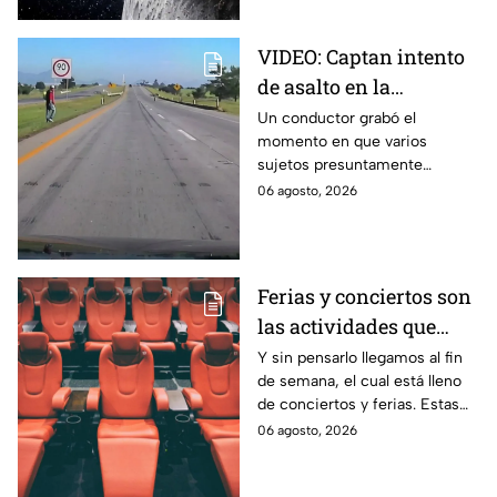
VIDEO: Captan intento
de asalto en la
autopista Arco Norte;
Un conductor grabó el
momento en que varios
delincuentes arrojaron
sujetos presuntamente
piedras y llantas
intentaron cometer un asalto
06 agosto, 2026
sobre la autopista Arco Norte a
la altura de Tlaxcala
Ferias y conciertos son
las actividades que
habrá en Puebla del 7 al
Y sin pensarlo llegamos al fin
de semana, el cual está lleno
9 de agosto
de conciertos y ferias. Estas
son las actividades que habrá
06 agosto, 2026
del 7 al 9 de agosto en Puebla.