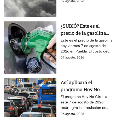
centro y norte, mientras que al
07 agosto, 2026
sur habrá temperaturas
elevadas.
¿SUBIÓ? Este es el
precio de la gasolina
Puebla hoy viernes 7 de
Este es el precio de la gasolina
hoy viernes 7 de agosto de
agosto de 2026
2026 en Puebla. El costo del
combustible cambia todos los
07 agosto, 2026
días, checa la actualización.
Así aplicará el
programa Hoy No
Circula este 7 de agosto
El programa Hoy No Circula
este 7 de agosto de 2026
de 2026 en CDMX y
restringirá la circulación de
Edomex
vehículos en la Ciudad de
06 agosto, 2026