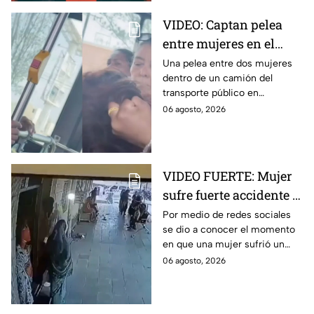
VIDEO: Captan pelea
entre mujeres en el
transporte público; así
Una pelea entre dos mujeres
dentro de un camión del
se desgreñaron en
transporte público en
Monterrey
Monterrey, Nuevo León, quedó
06 agosto, 2026
captada en video y se viralizó
en redes sociales.
VIDEO FUERTE: Mujer
sufre fuerte accidente a
los pocos segundos de
Por medio de redes sociales
se dio a conocer el momento
haber salido del
en que una mujer sufrió un
hospital
fuerte accidente a los pocos
06 agosto, 2026
segundos de haber salido del
hospital.