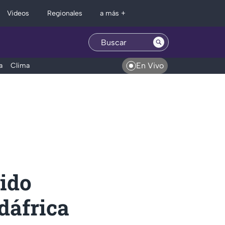
Regionales
Videos
a más +
En Vivo
a
Clima
tido
dáfrica