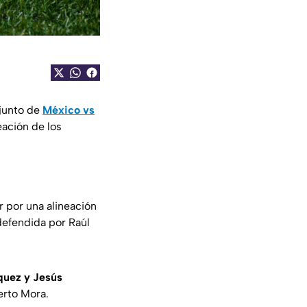
njunto de
México vs
eación de los
r por una alineación
 defendida por Raúl
quez y Jesús
erto Mora.