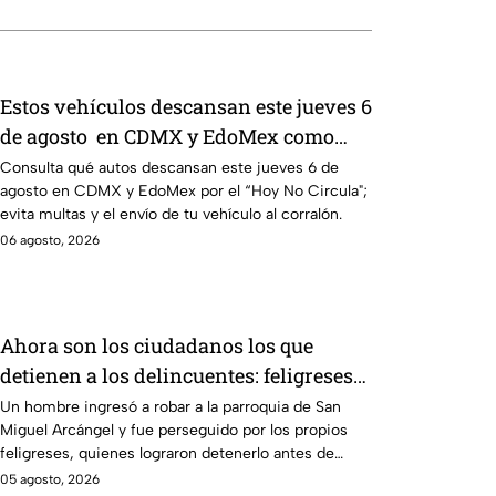
Estos vehículos descansan este jueves 6
de agosto en CDMX y EdoMex como
parte del Hoy No Circula
Consulta qué autos descansan este jueves 6 de
agosto en CDMX y EdoMex por el “Hoy No Circula";
evita multas y el envío de tu vehículo al corralón.
06 agosto, 2026
Ahora son los ciudadanos los que
detienen a los delincuentes: feligreses
detienen a presunto ladrón ante la
Un hombre ingresó a robar a la parroquia de San
Miguel Arcángel y fue perseguido por los propios
inseguridad en la Puebla de Alejandro
feligreses, quienes lograron detenerlo antes de
Armenta
entregarlo a la policía. Vecinos denuncian que los
05 agosto, 2026