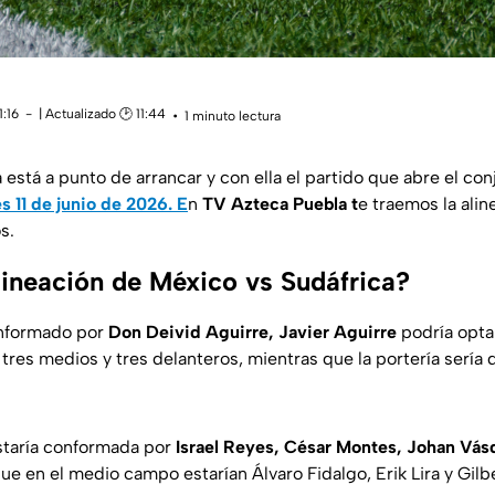
1:16
| Actualizado 🕑 11:44
1 minuto lectura
a está a punto de arrancar y con ella el partido que abre el co
s 11 de junio de 2026. E
n
TV Azteca Puebla t
e traemos la alin
s.
alineación de México vs Sudáfrica?
informado por
Don Deivid Aguirre, Javier Aguirre
podría opta
tres medios y tres delanteros, mientras que la portería sería
estaría conformada por
Israel Reyes, César Montes, Johan Vás
que en el medio campo estarían Álvaro Fidalgo, Erik Lira y Gilb