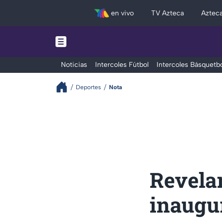
en vivo
TV Azteca
Aztec
Noticias
Intercoles Fútbol
Intercoles Básquetbo
Deportes
Nota
Revelan
inaugu