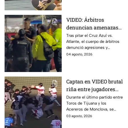
función.
VIDEO: Árbitros
denuncian amenazas
de policías tras partido
Tras pitar el Cruz Azul vs.
Atlante, el cuerpo de árbitros
del Cruz Azul vs
denunció agresiones y
Atlante
amenazas con armas de fuego
04 agosto, 2026
por parte de policías de la
Ciudad de México.
Captan en VIDEO brutal
riña entre jugadores
durante partido de
Durante el último partido entre
Toros de Tijuana y los
Toros y Acereros
Acereros de Monclova, se
registró una brutal riña
03 agosto, 2026
derivada de una agresión del
jardinero de los Toros.