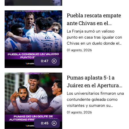
Puebla rescata empate
ante Chivas en el
Cuauhtémoc
La Franja sumó un valioso
punto en casa tras igualar con
Chivas en un duelo donde el
arquero poblano fue figura.
01 agosto, 2026
0:47
Pumas aplasta 5-1 a
Juárez en el Apertura
2026
Los universitarios firmaron una
contundente goleada como
visitantes y sumaron su
segunda victoria consecutiva
01 agosto, 2026
del torneo.
0:45