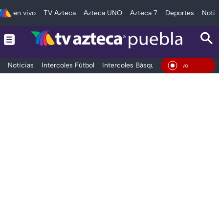
en vivo
TV Azteca
Azteca UNO
Azteca 7
Deportes
Notic
Noticias
Intercoles Fútbol
Intercoles Básquetbol
Deportes
T
En Vi