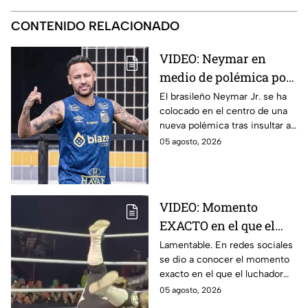
CONTENIDO RELACIONADO
VIDEO: Neymar en
medio de polémica por
insultar a aficionados y
El brasileño Neymar Jr. se ha
colocado en el centro de una
directivos de Remo
nueva polémica tras insultar a
aficionados y directivos del
05 agosto, 2026
Club Remo durante su último
partido.
VIDEO: Momento
EXACTO en el que el
luchador Emperador
Lamentable. En redes sociales
se dio a conocer el momento
Azteca sufre GRAVE
exacto en el que el luchador
LESIÓN
Emperador Azteca sufre una
05 agosto, 2026
grave lesión durante una