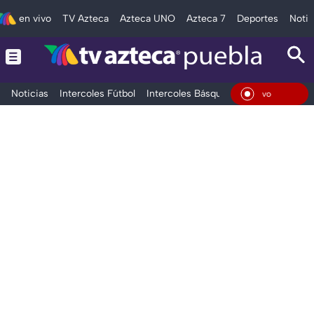
en vivo
TV Azteca
Azteca UNO
Azteca 7
Deportes
Notic
Noticias
Intercoles Fútbol
Intercoles Básquetbol
Deportes
T
En Vivo