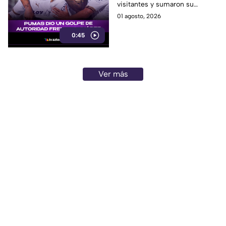
visitantes y sumaron su
segunda victoria consecutiva
01 agosto, 2026
del torneo.
0:45
Ver más