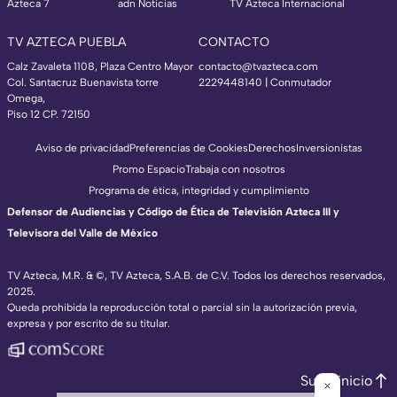
Azteca 7
adn Noticias
TV Azteca Internacional
TV AZTECA PUEBLA
CONTACTO
Calz Zavaleta 1108, Plaza Centro Mayor
contacto@tvazteca.com
Col. Santacruz Buenavista torre
2229448140 | Conmutador
Omega,
Piso 12 CP. 72150
Aviso de privacidad
Preferencias de Cookies
Derechos
Inversionistas
Promo Espacio
Trabaja con nosotros
Programa de ética, integridad y cumplimiento
Defensor de Audiencias y Código de Ética de Televisión Azteca III y
Televisora del Valle de México
TV Azteca, M.R. & ©, TV Azteca, S.A.B. de C.V. Todos los derechos reservados,
2025.
Queda prohibida la reproducción total o parcial sin la autorización previa,
expresa y por escrito de su titular.
Subir inicio