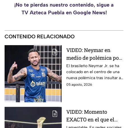
¡No te pierdas nuestro contenido, sigue a
TV Azteca Puebla en Google News!
CONTENIDO RELACIONADO
VIDEO: Neymar en
medio de polémica por
insultar a aficionados y
El brasileño Neymar Jr. se ha
colocado en el centro de una
directivos de Remo
nueva polémica tras insultar a
aficionados y directivos del
05 agosto, 2026
Club Remo durante su último
partido.
VIDEO: Momento
EXACTO en el que el
luchador Emperador
Lamentable. En redes sociales