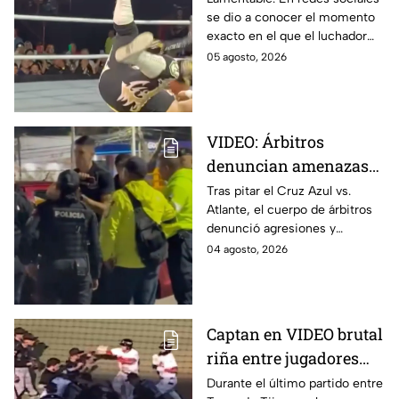
se dio a conocer el momento
Azteca sufre GRAVE
exacto en el que el luchador
LESIÓN
Emperador Azteca sufre una
05 agosto, 2026
grave lesión durante una
función.
VIDEO: Árbitros
denuncian amenazas
de policías tras partido
Tras pitar el Cruz Azul vs.
Atlante, el cuerpo de árbitros
del Cruz Azul vs
denunció agresiones y
Atlante
amenazas con armas de fuego
04 agosto, 2026
por parte de policías de la
Ciudad de México.
Captan en VIDEO brutal
riña entre jugadores
durante partido de
Durante el último partido entre