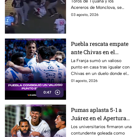
Toros de Tijuana y los
Toros y Acereros
Acereros de Monclova, se
registró una brutal riña
03 agosto, 2026
derivada de una agresión del
jardinero de los Toros.
Puebla rescata empate
ante Chivas en el
Cuauhtémoc
La Franja sumó un valioso
punto en casa tras igualar con
Chivas en un duelo donde el
arquero poblano fue figura.
01 agosto, 2026
0:47
Pumas aplasta 5-1 a
Juárez en el Apertura
2026
Los universitarios firmaron una
contundente goleada como