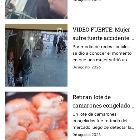
captada en video y se viralizó
en redes sociales.
VIDEO FUERTE: Mujer
sufre fuerte accidente a
los pocos segundos de
Por medio de redes sociales
se dio a conocer el momento
haber salido del
en que una mujer sufrió un
hospital
fuerte accidente a los pocos
06 agosto, 2026
segundos de haber salido del
hospital.
Retiran lote de
camarones congelados
por riesgo sanitario;
Un lote de camarones
congelados fue retirado del
detectan salmonella en
mercado luego de detectar la
España
presencia de salmonella, una
06 agosto, 2026