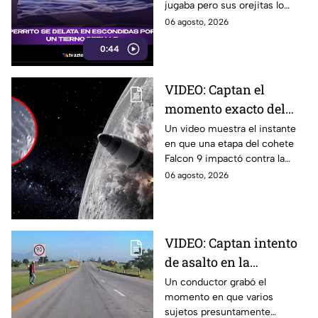
jugaba pero sus orejitas lo
delataron. El tierno video
06 agosto, 2026
conquistó a miles de usuarios.
0:44
VIDEO: Captan el
momento exacto del
impacto de cohete
Un video muestra el instante
en que una etapa del cohete
contra la Luna; así
Falcon 9 impactó contra la
reaccionó
luna, levantando una enorme
06 agosto, 2026
nube de polvo y formando un
nuevo cráter.
VIDEO: Captan intento
de asalto en la
autopista Arco Norte;
Un conductor grabó el
momento en que varios
delincuentes arrojaron
sujetos presuntamente