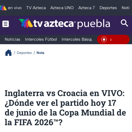
en vivo
TV Azteca
Azteca UNO
Azteca 7
Deportes
Notic
Noticias
Intercoles Fútbol
Intercoles Básquetbol
Deportes
T
En Vivo
Deportes
Nota
Inglaterra vs Croacia en VIVO:
¿Dónde ver el partido hoy 17
de junio de la Copa Mundial de
la FIFA 2026™?