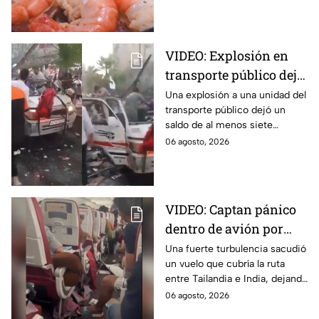
bacteria que puede provocar
enfermedades
gastrointestinales tras su
consumo.
VIDEO: Explosión en
transporte público deja
siete personas sin vida
Una explosión a una unidad del
transporte público dejó un
saldo de al menos siete
personas sin vida. Aquí todos
06 agosto, 2026
los detalles que se saben al
respecto.
VIDEO: Captan pánico
dentro de avión por
turbulencia en el aire
Una fuerte turbulencia sacudió
un vuelo que cubría la ruta
en India; reportan 17
entre Tailandia e India, dejando
pasajeros lesionados
a personas lesionadas. El
06 agosto, 2026
momento fue captado por