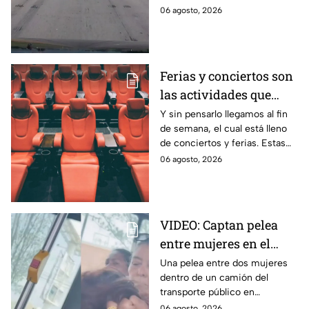
piedras y llantas
intentaron cometer un asalto
06 agosto, 2026
sobre la autopista Arco Norte a
la altura de Tlaxcala
Ferias y conciertos son
las actividades que
habrá en Puebla del 7 al
Y sin pensarlo llegamos al fin
de semana, el cual está lleno
9 de agosto
de conciertos y ferias. Estas
son las actividades que habrá
06 agosto, 2026
del 7 al 9 de agosto en Puebla.
VIDEO: Captan pelea
entre mujeres en el
transporte público; así
Una pelea entre dos mujeres
dentro de un camión del
se desgreñaron en
transporte público en
Monterrey
Monterrey, Nuevo León, quedó
06 agosto, 2026