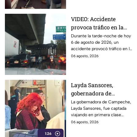
pasajeros.
VIDEO: Accidente
provoca tráfico en la
autopista México-
Durante la tarde-noche de hoy
6 de agosto de 2026, un
Puebla HOY
accidente provocó tráfico en la
autopista México-Puebla. Aquí
06 agosto, 2026
todos los detalles que se
saben.
Layda Sansores,
gobernadora de
Campeche, fue captada
La gobernadora de Campeche,
Layda Sansores, fue captada
viajando en primera
viajando en primera clase
clase rumbo a Madrid
rumbo a Madrid junto a su
06 agosto, 2026
junto a su hermana,
hermana, quien se desempeña
quien se desempeña
1:26
como directora del DIF estatal.