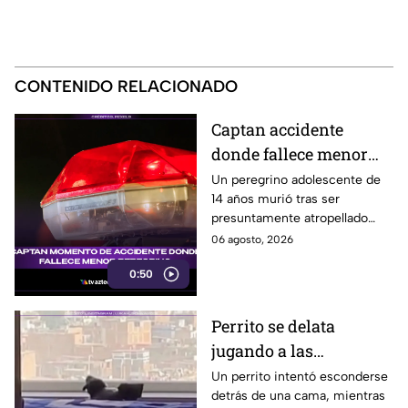
CONTENIDO RELACIONADO
Captan accidente
donde fallece menor
peregrino en Estado de
Un peregrino adolescente de
14 años murió tras ser
México
presuntamente atropellado
mientras entrenaba en
06 agosto, 2026
bicicleta para una
0:50
peregrinación en el Estado de
México.
Perrito se delata
jugando a las
escondidas y conquista
Un perrito intentó esconderse
detrás de una cama, mientras
las redes