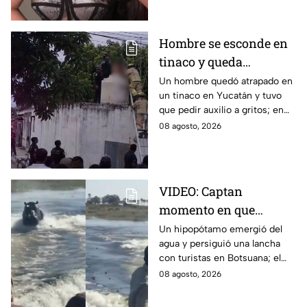
nada. Esto se sabe.
Hombre se esconde en
tinaco y queda
atrapado por más de
Un hombre quedó atrapado en
un tinaco en Yucatán y tuvo
dos horas en Yucatán;
que pedir auxilio a gritos; en
así lo encontraron
redes aseguran que intentaba
08 agosto, 2026
esconderse del esposo de su
amante.
VIDEO: Captan
momento en que
hipopótamo sale del
Un hipopótamo emergió del
agua y persiguió una lancha
agua para perseguir a
con turistas en Botsuana; el
turistas en lancha
guía aceleró a tiempo para
08 agosto, 2026
evitar que el animal los
alcanzara.