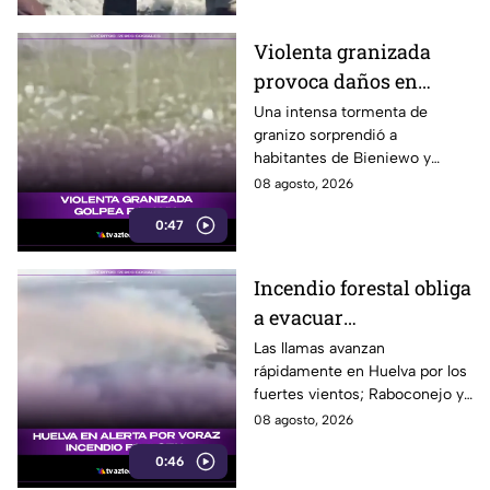
Violenta granizada
provoca daños en
vehículos en Polonia
Una intensa tormenta de
granizo sorprendió a
habitantes de Bieniewo y
provocó daños en los cristales
08 agosto, 2026
de varios vehículos.
0:47
Incendio forestal obliga
a evacuar
comunidades en
Las llamas avanzan
rápidamente en Huelva por los
Huelva
fuertes vientos; Raboconejo y
Caballón fueron evacuadas
08 agosto, 2026
como medida preventiva.
0:46