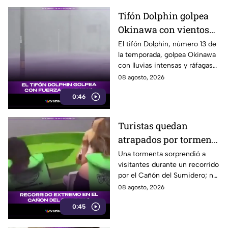
Tifón Dolphin golpea
Okinawa con vientos
de hasta 157 km/h
El tifón Dolphin, número 13 de
la temporada, golpea Okinawa
con lluvias intensas y ráfagas
de hasta 157 kilómetros por
08 agosto, 2026
hora.
0:46
Turistas quedan
atrapados por tormenta
en el Cañón del
Una tormenta sorprendió a
visitantes durante un recorrido
Sumidero
por el Cañón del Sumidero; no
se reportaron personas heridas
08 agosto, 2026
tras el momento de angustia.
0:45