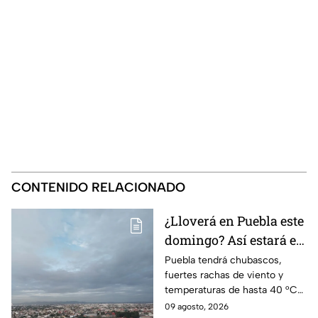
CONTENIDO RELACIONADO
¿Lloverá en Puebla este
domingo? Así estará el
clima HOY 9 de agosto
Puebla tendrá chubascos,
fuertes rachas de viento y
temperaturas de hasta 40 °C
en el suroeste durante este
09 agosto, 2026