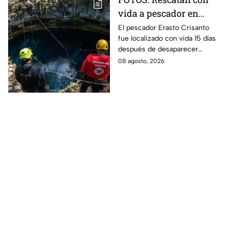
vida a pescador en
cenote a 100 metros de
El pescador Erasto Crisanto
fue localizado con vida 15 días
profundidad;
después de desaparecer
sobrevivió 15 días
mientras pescaba en un
08 agosto, 2026
cenote del sur de Veracruz. Así
lo hallaron.