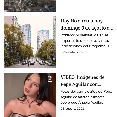
domingo 9 de agosto. Así
estará el clima hoy.
Hoy No circula hoy
domingo 9 de agosto de
2026: ¿Qué autos no
Poblano: Si piensas viajar, es
importante que conozcas las
transitan en la CDMX y
indicaciones del Programa Hoy
EdoMex?
No Circula HOY domingo 9 de
09 agosto, 2026
agosto de 2026 en la CDMX y
EdoMex.
VIDEO: Imágenes de
Pepe Aguilar con
Ángela desatan
Fotos del cumpleaños de Pepe
Aguilar desataron rumores
rumores ¿Está
sobre que Ángela Aguilar
embarazada?
podría estar embarazada;
08 agosto, 2026
aunque ella no ha confirmado