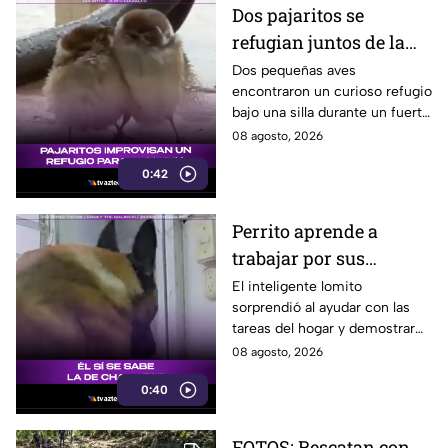
Dos pajaritos se
refugian juntos de la
lluvia y se vuelven
Dos pequeñas aves
encontraron un curioso refugio
virales
bajo una silla durante un fuerte
aguacero y conmovieron a
08 agosto, 2026
usuarios en redes sociales.
0:42
Perrito aprende a
trabajar por sus
premios y se vuelve
El inteligente lomito
sorprendió al ayudar con las
viral
tareas del hogar y demostrar
que ya conoce la fórmula:
08 agosto, 2026
trabajo terminado, premio
0:40
asegurado.
FOTOS: Rescatan con