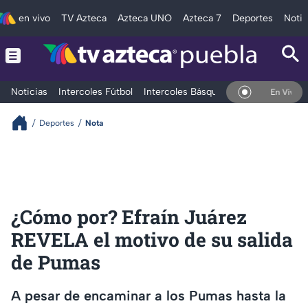
en vivo
TV Azteca
Azteca UNO
Azteca 7
Deportes
Notic
Noticias
Intercoles Fútbol
Intercoles Básquetbol
Deportes
T
En Vivo
Deportes
Nota
¿Cómo por? Efraín Juárez
REVELA el motivo de su salida
de Pumas
A pesar de encaminar a los Pumas hasta la