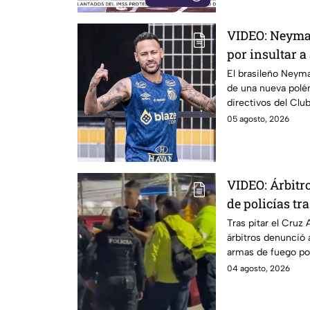
VIDEO: Neyma
por insultar a
de Remo
El brasileño Neyma
de una nueva polém
directivos del Clu
05 agosto, 2026
VIDEO: Árbit
de policías tr
Atlante
Tras pitar el Cruz 
árbitros denunció
armas de fuego por
de México.
04 agosto, 2026