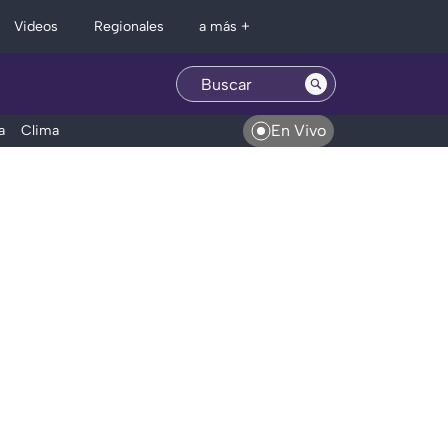
Regionales
Videos
a más +
En Vivo
a
Clima