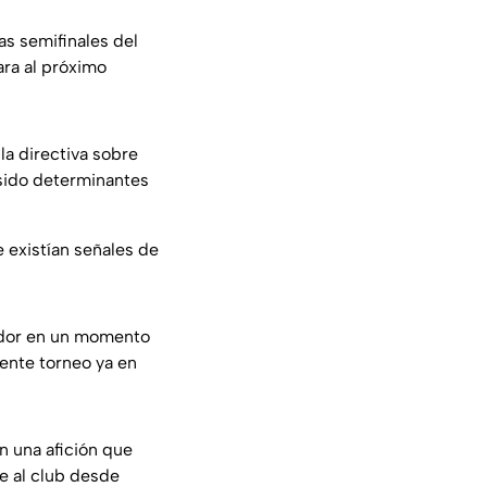
as semifinales del
ara al próximo
la directiva sobre
 sido determinantes
e existían señales de
nador en un momento
iente torneo ya en
n una afición que
e al club desde