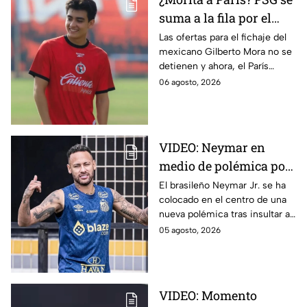
suma a la fila por el
fichaje de Gilberto
Las ofertas para el fichaje del
mexicano Gilberto Mora no se
Mora
detienen y ahora, el París
Saint-Germain (PSG) Football
06 agosto, 2026
Club se suma a la lista de
interesados.
VIDEO: Neymar en
medio de polémica por
insultar a aficionados y
El brasileño Neymar Jr. se ha
colocado en el centro de una
directivos de Remo
nueva polémica tras insultar a
aficionados y directivos del
05 agosto, 2026
Club Remo durante su último
partido.
VIDEO: Momento