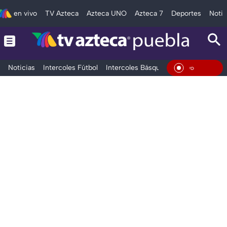
en vivo
TV Azteca
Azteca UNO
Azteca 7
Deportes
Notic
Noticias
Intercoles Fútbol
Intercoles Básquetbol
Deportes
T
En Viv