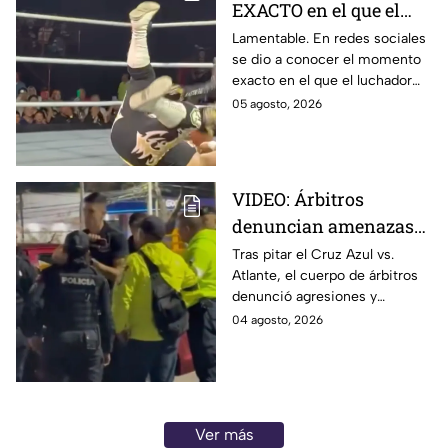
EXACTO en el que el
luchador Emperador
Lamentable. En redes sociales
se dio a conocer el momento
Azteca sufre GRAVE
exacto en el que el luchador
LESIÓN
Emperador Azteca sufre una
05 agosto, 2026
grave lesión durante una
función.
VIDEO: Árbitros
denuncian amenazas
de policías tras partido
Tras pitar el Cruz Azul vs.
Atlante, el cuerpo de árbitros
del Cruz Azul vs
denunció agresiones y
Atlante
amenazas con armas de fuego
04 agosto, 2026
por parte de policías de la
Ciudad de México.
Ver más