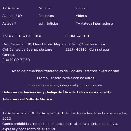
TV Azteca
Noticias
a más +
Azteca UNO
Deportes
Videos
Azteca 7
adn Noticias
TV Azteca Internacional
TV AZTECA PUEBLA
CONTACTO
Calz Zavaleta 1108, Plaza Centro Mayor
contacto@tvazteca.com
Col. Santacruz Buenavista torre
2229448140 | Conmutador
Omega,
Piso 12 CP. 72150
Aviso de privacidad
Preferencias de Cookies
Derechos
Inversionistas
Promo Espacio
Trabaja con nosotros
Programa de ética, integridad y cumplimiento
Defensor de Audiencias y Código de Ética de Televisión Azteca III y
Televisora del Valle de México
TV Azteca, M.R. & ©, TV Azteca, S.A.B. de C.V. Todos los derechos reservados,
2025.
Queda prohibida la reproducción total o parcial sin la autorización previa,
expresa y por escrito de su titular.