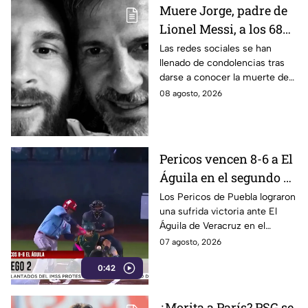
Muere Jorge, padre de
Lionel Messi, a los 68
años; esto se sabe
Las redes sociales se han
llenado de condolencias tras
darse a conocer la muerte de
Jorge, padre de Lionel Messi, a
08 agosto, 2026
los 68 años de edad. Esto se
sabe.
Pericos vencen 8-6 a El
Águila en el segundo de
la serie
Los Pericos de Puebla lograron
una sufrida victoria ante El
Águila de Veracruz en el
segundo de la serie por pizarra
07 agosto, 2026
de 8 carreras contra 6.
0:42
¿Morita a París? PSG se