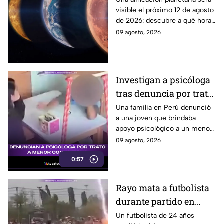
visible el próximo 12 de agosto
del 12 de agosto desde
de 2026: descubre a qué hora
Puebla
mirar y como disfrutar desde
09 agosto, 2026
puntos de avistamiento en
Puebla.
Investigan a psicóloga
tras denuncia por trato
a menor con autismo
Una familia en Perú denunció
a una joven que brindaba
apoyo psicológico a un menor
con autismo no verbal, tras
09 agosto, 2026
detectar una situación
0:57
preocupante.
Rayo mata a futbolista
durante partido en
Tailandia
Un futbolista de 24 años