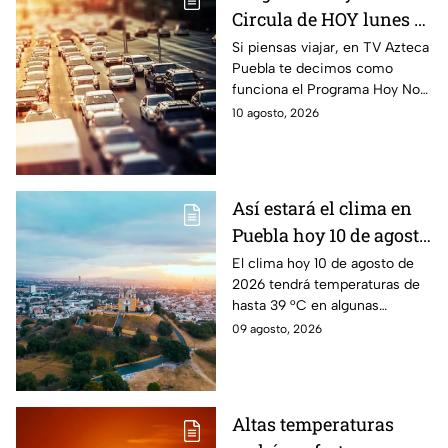
Circula de HOY lunes 10
de agosto de 2026
Si piensas viajar, en TV Azteca
Puebla te decimos como
funciona el Programa Hoy No
Circula HOY lunes 10 de
10 agosto, 2026
agosto de 2026 en la CDMX y
Estado de México.
Así estará el clima en
Puebla hoy 10 de agosto
de 2026: Riesgo de
El clima hoy 10 de agosto de
2026 tendrá temperaturas de
lluvias
hasta 39 °C en algunas
regiones de Puebla; esperan
09 agosto, 2026
lluvias y tormentas durante la
tarde.
Altas temperaturas