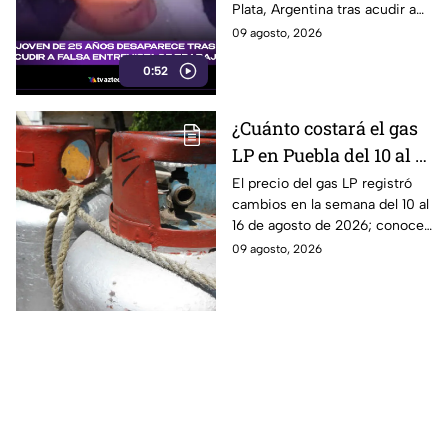
Plata, Argentina tras acudir a
una presunta entrevista de
09 agosto, 2026
trabajo contactada por
0:52
Facebook.
¿Cuánto costará el gas
LP en Puebla del 10 al 16
de agosto? Este será el
El precio del gas LP registró
cambios en la semana del 10 al
precio
16 de agosto de 2026; conoce
cuánto costará el kilo y el
09 agosto, 2026
tanque de 20 kilos en Puebla.