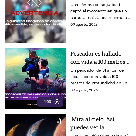
cliente durante ´masaje´
Una cámara de seguridad
captó el momento en que un
barbero realizó una maniobra a
modo de masaje y le fracturó
09 agosto, 2026
el cuello a un cliente en la
India.
Pescador es hallado
con vida a 100 metros
de profundidad tras 15
Un pescador de 31 años fue
localizado con vida a 100
días
metros de profundidad en un
cenote de Veracruz, tras
09 agosto, 2026
permanecer desaparecido
1:03
durante 15 días.
¡Mira al cielo! Así
puedes ver la
alineación planetaria
Una alineación planetaria será