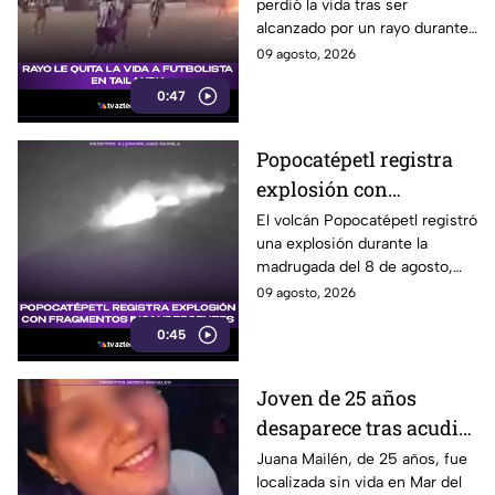
perdió la vida tras ser
alcanzado por un rayo durante
una tormenta en partido en
09 agosto, 2026
Tailandia. Al menos 10
0:47
personas resultaron heridas.
Popocatépetl registra
explosión con
fragmentos
El volcán Popocatépetl registró
una explosión durante la
incandescentes
madrugada del 8 de agosto,
acompañada de fragmentos
09 agosto, 2026
incandescentes y una columna
0:45
de ceniza.
Joven de 25 años
desaparece tras acudir
a falsa entrevista de
Juana Mailén, de 25 años, fue
localizada sin vida en Mar del
trabajo