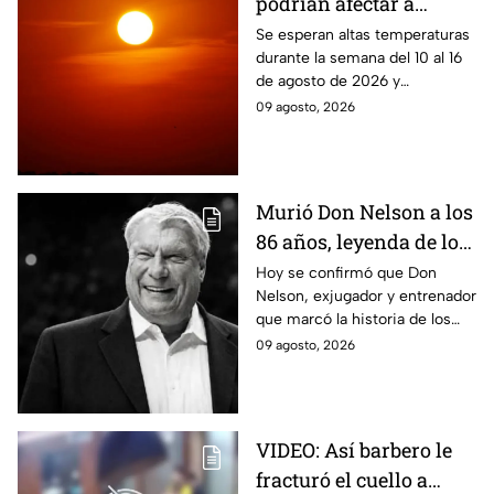
podrían afectar a
Puebla del 10 al 16 de
Se esperan altas temperaturas
durante la semana del 10 al 16
agosto: Regiones en
de agosto de 2026 y
riesgo
condiciones que podrían
09 agosto, 2026
intensificar la sensación de
bochorno en Puebla.
Murió Don Nelson a los
86 años, leyenda de los
Boston Celtics y la NBA
Hoy se confirmó que Don
Nelson, exjugador y entrenador
que marcó la historia de los
Boston Celtics y la NBA, murió
09 agosto, 2026
en su casa acompañado de su
familia.
VIDEO: Así barbero le
fracturó el cuello a