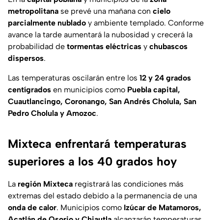
metropolitana
se prevé una mañana con
cielo
parcialmente nublado
y ambiente templado. Conforme
avance la tarde aumentará la nubosidad y crecerá la
probabilidad de
tormentas eléctricas
y
chubascos
dispersos
.
Las temperaturas oscilarán entre los
12 y 24 grados
centígrados
en municipios como
Puebla capital,
Cuautlancingo, Coronango, San Andrés Cholula, San
Pedro Cholula y Amozoc
.
Mixteca enfrentará temperaturas
superiores a los 40 grados hoy
La
región Mixteca
registrará las condiciones más
extremas del estado debido a la permanencia de una
onda de calor
. Municipios como
Izúcar de Matamoros,
Acatlán de Osorio y Chiautla
alcanzarán temperaturas