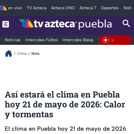
en vivo
TV Azteca
Azteca UNO
Azteca 7
Deportes
Notic
Noticias
Intercoles Fútbol
Intercoles Básquetbol
Deportes
T
En Vivo
Clima
Nota
Así estará el clima en Puebla
hoy 21 de mayo de 2026: Calor
y tormentas
El clima en Puebla hoy 21 de mayo de 2026