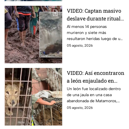
VIDEO: Captan masivo
deslave durante ritual
religioso; dejó 23
Al menos 14 personas
murieron y siete más
peregrinos sin vida en
resultaron heridas luego de un
monasterio de Etiopía
deslave durante un ritual
05 agosto, 2026
religioso en un monasterio del
norte de Etiopía.
VIDEO: Así encontraron
a león enjaulado en
casa abandonada en
Un león fue localizado dentro
de una jaula en una casa
Matamoros,
abandonada de Matamoros,
Tamaulipas
Tamaulipas. El hallazgo
05 agosto, 2026
movilizó a equipos de rescate
durante varias horas.