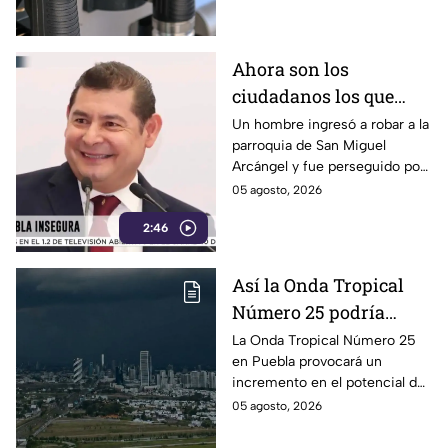
Ahora son los
ciudadanos los que
detienen a los
Un hombre ingresó a robar a la
parroquia de San Miguel
delincuentes: feligreses
Arcángel y fue perseguido por
detienen a presunto
los propios feligreses, quienes
05 agosto, 2026
ladrón ante la
lograron detenerlo antes de
inseguridad en la
2:46
entregarlo a la policía. Vecinos
denuncian que los robos son
Puebla de Alejandro
constantes y acusan falta de
Armenta
Así la Onda Tropical
vigilancia.
Número 25 podría
generar tormentas en
La Onda Tropical Número 25
en Puebla provocará un
Puebla: Pronóstico de
incremento en el potencial de
lluvias y riesgos
lluvias en los próximos días,
05 agosto, 2026
tormentas eléctricas y posible
caída de granizo.