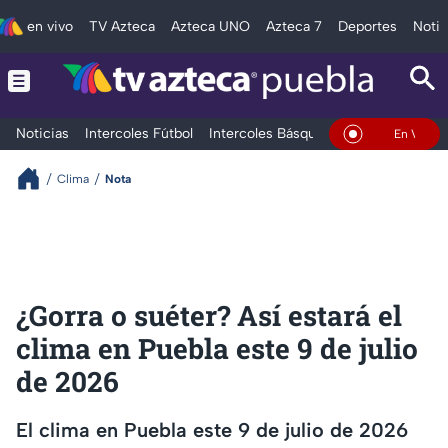
en vivo
TV Azteca
Azteca UNO
Azteca 7
Deportes
Notic
Noticias
Intercoles Fútbol
Intercoles Básquetbol
Deportes
T
En Vivo
Clima
Nota
¿Gorra o suéter? Así estará el
clima en Puebla este 9 de julio
de 2026
El clima en Puebla este 9 de julio de 2026