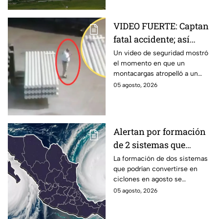
VIDEO FUERTE: Captan
fatal accidente; así
montacargas atropelló
Un video de seguridad mostró
el momento en que un
a trabajador distraído
montacargas atropelló a un
en su celular
trabajador dentro de una planta
05 agosto, 2026
metalúrgica en China. Así
ocurrió el accidente.
Alertan por formación
de 2 sistemas que
podrían convertirse en
La formación de dos sistemas
que podrían convertirse en
ciclones en agosto:
ciclones en agosto se
¿Qué riesgo
mantienen bajo vigilancia en el
05 agosto, 2026
representan?
océano Pacífico por su
potencial de desarrollo.