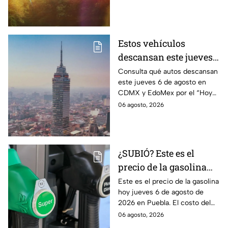
de lluvias ligeras durante la
tarde.
Estos vehículos
descansan este jueves 6
de agosto en CDMX y
Consulta qué autos descansan
este jueves 6 de agosto en
EdoMex como parte del
CDMX y EdoMex por el “Hoy
Hoy No Circula
No Circula"; evita multas y el
06 agosto, 2026
envío de tu vehículo al
corralón.
¿SUBIÓ? Este es el
precio de la gasolina
Puebla hoy jueves 6 de
Este es el precio de la gasolina
hoy jueves 6 de agosto de
agosto de 2026
2026 en Puebla. El costo del
combustible cambia todos los
06 agosto, 2026
días, checa la actualización.