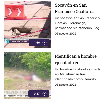
Socavón en San
Francisco Ocotlán
permanece abierto tras
Un socavón en San Francisco
Ocotlán, Coronango,
lluvias
permanece sin atención luego
de formarse hace más de 15
05 agosto, 2026
días en una zona cercana a una
1:46
escuela, representando un
riesgo para peatones y
automovilistas
Identifican a hombre
ejecutado en
Atzizihuacán; fue
Un hombre localizado sin vida
en Atzizihuacán fue
privado de la libertad
identificado como Gerardo
“N”, de 27 años, quien
05 agosto, 2026
presuntamente fue privado de
0:37
la libertad junto con su
padrastro, quien continúa
desaparecido.