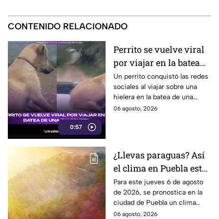
CONTENIDO RELACIONADO
Perrito se vuelve viral
por viajar en la batea
de una camioneta
Un perrito conquistó las redes
sociales al viajar sobre una
hielera en la batea de una
camioneta y mantener el
06 agosto, 2026
equilibrio durante todo el
0:57
recorrido.
¿Llevas paraguas? Así
el clima en Puebla este
jueves 6 de agosto de
Para este jueves 6 de agosto
de 2026, se pronostica en la
2026
ciudad de Puebla un clima
cálido con bajas probabilidades
06 agosto, 2026