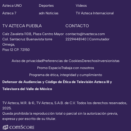
Azteca UNO
Deportes
Videos
Azteca 7
adn Noticias
TV Azteca Internacional
TV AZTECA PUEBLA
CONTACTO
Calz Zavaleta 1108, Plaza Centro Mayor
contacto@tvazteca.com
Col. Santacruz Buenavista torre
2229448140 | Conmutador
Omega,
Piso 12 CP. 72150
Aviso de privacidad
Preferencias de Cookies
Derechos
Inversionistas
Promo Espacio
Trabaja con nosotros
Programa de ética, integridad y cumplimiento
Defensor de Audiencias y Código de Ética de Televisión Azteca III y
Televisora del Valle de México
TV Azteca, M.R. & ©, TV Azteca, S.A.B. de C.V. Todos los derechos reservados,
2025.
Queda prohibida la reproducción total o parcial sin la autorización previa,
expresa y por escrito de su titular.